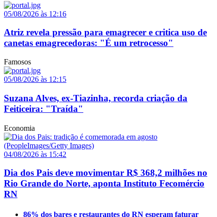
05/08/2026 às 12:16
Atriz revela pressão para emagrecer e critica uso de
canetas emagrecedoras: "É um retrocesso"
Famosos
05/08/2026 às 12:15
Suzana Alves, ex-Tiazinha, recorda criação da
Feiticeira: "Traída"
Economia
04/08/2026 às 15:42
Dia dos Pais deve movimentar R$ 368,2 milhões no
Rio Grande do Norte, aponta Instituto Fecomércio
RN
86% dos bares e restaurantes do RN esperam faturar