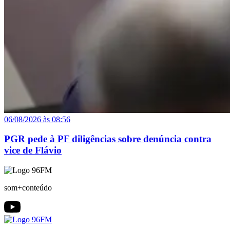
06/08/2026 às 08:56
PGR pede à PF diligências sobre denúncia contra
vice de Flávio
som+conteúdo