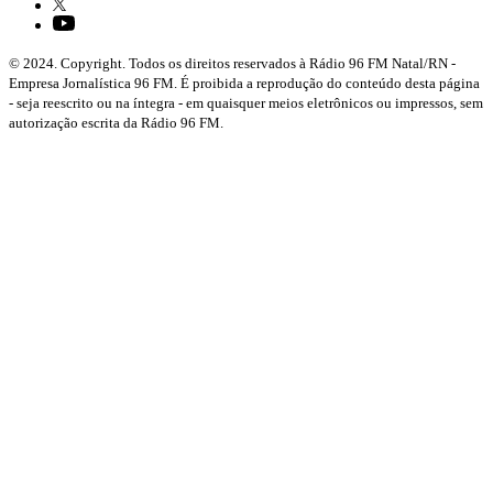
© 2024. Copyright. Todos os direitos reservados à Rádio 96 FM Natal/RN -
Empresa Jornalística 96 FM. É proibida a reprodução do conteúdo desta página
- seja reescrito ou na íntegra - em quaisquer meios eletrônicos ou impressos, sem
autorização escrita da Rádio 96 FM.