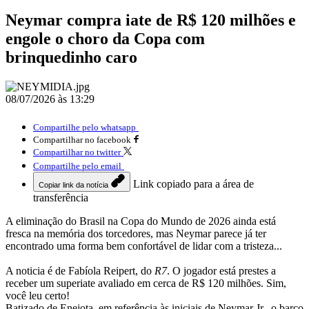
Neymar compra iate de R$ 120 milhões e
engole o choro da Copa com
brinquedinho caro
08/07/2026 às 13:29
Compartilhe pelo whatsapp
Compartilhar no facebook
Compartilhar no twitter
Compartilhe pelo email
Link copiado para a área de
Copiar link da notícia
transferência
A eliminação do Brasil na Copa do Mundo de 2026 ainda está
fresca na memória dos torcedores, mas Neymar parece já ter
encontrado uma forma bem confortável de lidar com a tristeza...
A noticia é de Fabíola Reipert, do
R7
. O jogador está prestes a
receber um superiate avaliado em cerca de R$ 120 milhões. Sim,
você leu certo!
Batizado de Enejota, em referência às iniciais de Neymar Jr., o barco