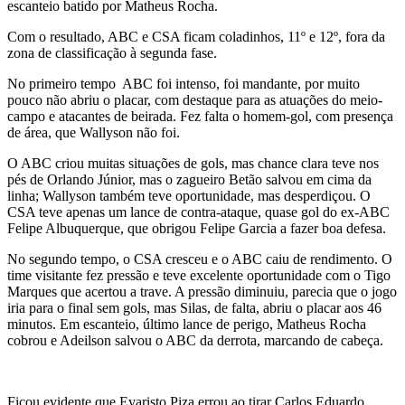
escanteio batido por Matheus Rocha.
Com o resultado, ABC e CSA ficam coladinhos, 11º e 12º, fora da
zona de classificação à segunda fase.
No primeiro tempo ABC foi intenso, foi mandante, por muito
pouco não abriu o placar, com destaque para as atuações do meio-
campo e atacantes de beirada. Fez falta o homem-gol, com presença
de área, que Wallyson não foi.
O ABC criou muitas situações de gols, mas chance clara teve nos
pés de Orlando Júnior, mas o zagueiro Betão salvou em cima da
linha; Wallyson também teve oportunidade, mas desperdiçou. O
CSA teve apenas um lance de contra-ataque, quase gol do ex-ABC
Felipe Albuquerque, que obrigou Felipe Garcia a fazer boa defesa.
No segundo tempo, o CSA cresceu e o ABC caiu de rendimento. O
time visitante fez pressão e teve excelente oportunidade com o Tigo
Marques que acertou a trave. A pressão diminuiu, parecia que o jogo
iria para o final sem gols, mas Silas, de falta, abriu o placar aos 46
minutos. Em escanteio, último lance de perigo, Matheus Rocha
cobrou e Adeilson salvou o ABC da derrota, marcando de cabeça.
Ficou evidente que Evaristo Piza errou ao tirar Carlos Eduardo,