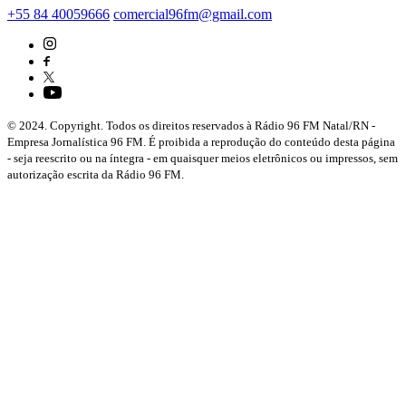
+55 84 40059666
comercial96fm@gmail.com
© 2024. Copyright. Todos os direitos reservados à Rádio 96 FM Natal/RN -
Empresa Jornalística 96 FM. É proibida a reprodução do conteúdo desta página
- seja reescrito ou na íntegra - em quaisquer meios eletrônicos ou impressos, sem
autorização escrita da Rádio 96 FM.