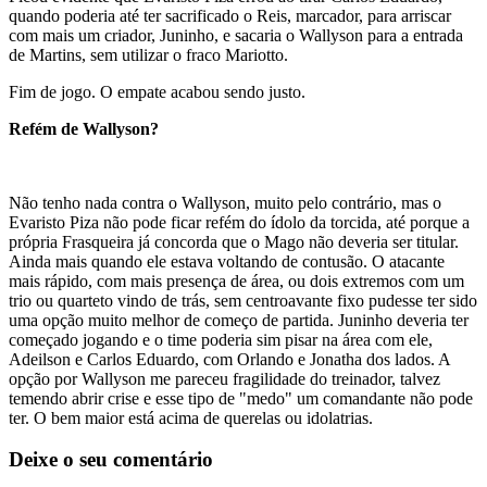
quando poderia até ter sacrificado o Reis, marcador, para arriscar
com mais um criador, Juninho, e sacaria o Wallyson para a entrada
de Martins, sem utilizar o fraco Mariotto.
Fim de jogo. O empate acabou sendo justo.
Refém de Wallyson?
Não tenho nada contra o Wallyson, muito pelo contrário, mas o
Evaristo Piza não pode ficar refém do ídolo da torcida, até porque a
própria Frasqueira já concorda que o Mago não deveria ser titular.
Ainda mais quando ele estava voltando de contusão. O atacante
mais rápido, com mais presença de área, ou dois extremos com um
trio ou quarteto vindo de trás, sem centroavante fixo pudesse ter sido
uma opção muito melhor de começo de partida. Juninho deveria ter
começado jogando e o time poderia sim pisar na área com ele,
Adeilson e Carlos Eduardo, com Orlando e Jonatha dos lados. A
opção por Wallyson me pareceu fragilidade do treinador, talvez
temendo abrir crise e esse tipo de "medo" um comandante não pode
ter. O bem maior está acima de querelas ou idolatrias.
Deixe o seu comentário