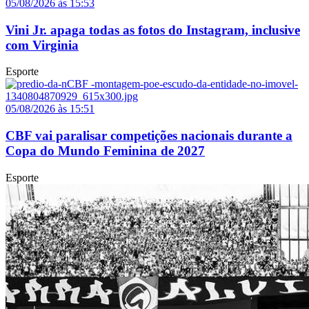
05/08/2026 às 15:53
Vini Jr. apaga todas as fotos do Instagram, inclusive
com Virginia
Esporte
05/08/2026 às 15:51
CBF vai paralisar competições nacionais durante a
Copa do Mundo Feminina de 2027
Esporte