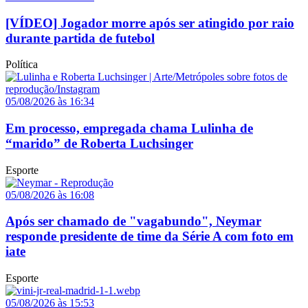
[VÍDEO] Jogador morre após ser atingido por raio
durante partida de futebol
Política
05/08/2026 às 16:34
Em processo, empregada chama Lulinha de
“marido” de Roberta Luchsinger
Esporte
05/08/2026 às 16:08
Após ser chamado de "vagabundo", Neymar
responde presidente de time da Série A com foto em
iate
Esporte
05/08/2026 às 15:53