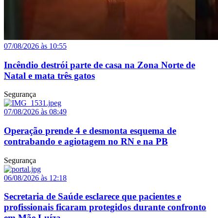
07/08/2026 às 10:55
Incêndio destrói parte de casa na Zona Norte de
Natal e mata três gatos
Segurança
07/08/2026 às 08:49
Operação prende 4 e desmonta esquema de
contrabando e agiotagem no RN e na PB
Segurança
06/08/2026 às 12:18
Secretaria de Saúde esclarece que pacientes e
profissionais ficaram protegidos durante confronto
em Mãe Luíza