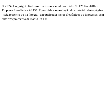
© 2024. Copyright. Todos os direitos reservados à Rádio 96 FM Natal/RN -
Empresa Jornalística 96 FM. É proibida a reprodução do conteúdo desta página
- seja reescrito ou na íntegra - em quaisquer meios eletrônicos ou impressos, sem
autorização escrita da Rádio 96 FM.