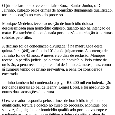
O júri declarou o ex-vereador Jairo Souza Santos Júnior, o Dr.
Jairinho, culpado pelos crimes de homicídio duplamente qualificado,
tortura e coação no curso do processo.
Monique Medeiros teve a acusação de homicídio doloso
desclassificada para homicídio culposo, quando não há intenção de
matar. Ela também foi condenada por omissão em relação às torturas
sofridas pelo filho.
A decisão foi da condenação divulgada já na madrugada desta
quinta-feira (4/6), ao fim do 10° dia de julgamento. A sentença de
Jairinho foi de 43 anos, 9 meses e 20 dias de reclusão. Monique
recebeu o perdão judicial pelo crime de homicídio. Pelo crime de
omissão, a pena recebida por ela foi de 1 ano e 4 meses, mas, como
já cumpriu tempo de prisão preventiva, a pena foi considerada
encerrada.
Jairinho também foi condenado a pagar R$ 400 mil em indenização
por danos morais ao pai de Henry, Leniel Borel, e foi absolvido de
outras duas acusações de tortura.
O ex-vereador respondia pelos crimes de homicídio triplamente
qualificado, tortura e coação no curso do processo. Monique, por
sua vez, foi julgada por homicídio qualificado por motivo torpe e
mediante recurso que impossibilitou a defesa da vítima, além de