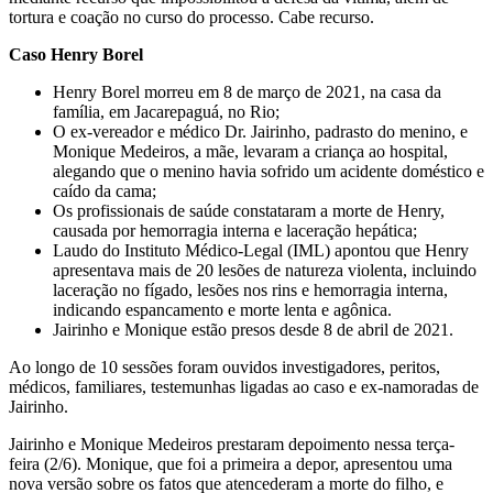
tortura e coação no curso do processo. Cabe recurso.
Caso Henry Borel
Henry Borel morreu em 8 de março de 2021, na casa da
família, em Jacarepaguá, no Rio;
O ex-vereador e médico Dr. Jairinho, padrasto do menino, e
Monique Medeiros, a mãe, levaram a criança ao hospital,
alegando que o menino havia sofrido um acidente doméstico e
caído da cama;
Os profissionais de saúde constataram a morte de Henry,
causada por hemorragia interna e laceração hepática;
Laudo do Instituto Médico-Legal (IML) apontou que Henry
apresentava mais de 20 lesões de natureza violenta, incluindo
laceração no fígado, lesões nos rins e hemorragia interna,
indicando espancamento e morte lenta e agônica.
Jairinho e Monique estão presos desde 8 de abril de 2021.
Ao longo de 10 sessões foram ouvidos investigadores, peritos,
médicos, familiares, testemunhas ligadas ao caso e ex-namoradas de
Jairinho.
Jairinho e Monique Medeiros prestaram depoimento nessa terça-
feira (2/6). Monique, que foi a primeira a depor, apresentou uma
nova versão sobre os fatos que atencederam a morte do filho, e