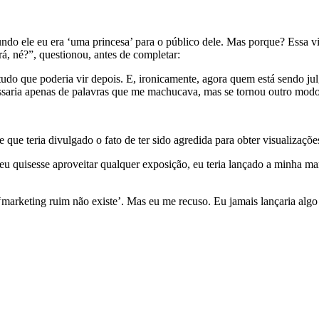
undo ele eu era ‘uma princesa’ para o público dele. Mas porque? Essa 
rá, né?”, questionou, antes de completar:
o que poderia vir depois. E, ironicamente, agora quem está sendo julg
passaria apenas de palavras que me machucava, mas se tornou outro mod
ue teria divulgado o fato de ter sido agredida para obter visualizaçõe
e eu quisesse aproveitar qualquer exposição, eu teria lançado a minha 
se ‘marketing ruim não existe’. Mas eu me recuso. Eu jamais lançaria a