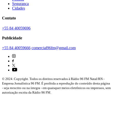
Segurança
Cidades
Contato
+55 84 40059696
Publicidade
+55 84 40059666
comercial96fm@gmail.com
© 2024. Copyright. Todos os direitos reservados à Rádio 96 FM Natal/RN -
Empresa Jornalística 96 FM. É proibida a reprodução do conteúdo desta página
- seja reescrito ou na íntegra - em quaisquer meios eletrônicos ou impressos, sem
autorização escrita da Rádio 96 FM.