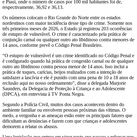
e Piauí, onde o número de casos por 100 mil habitantes foi de,
respectivamente, 36,92 e 36,13.
Os números colocam o Rio Grande do Norte entre os estados
nordestinos com maior incidência desse tipo de crime. Somente nos
três primeiros meses de 2026, o Estado já registrou 203 ocorrências
de estupro de vulnerável. O crime é caracterizado pela prática de
conjunção carnal ou qualquer outro ato libidinoso contra menores de
14 anos, conforme prevê o Código Penal Brasileiro.
“O estupro de vulnerável é um crime identificado no Código Penal e
é configurado quando há prática de congestão carnal ou de qualquer
outro ato libidinoso contra pessoa menor de 14 anos. Isso inclui a
prática de toques, carícias, beijos realizados com a intenção de
satisfazer a lascívia e ele é punido com uma pena de 10 a 18 anos de
reclusão aqui no nosso ordenamento”, disse a delegada Marjorie
Saunders, da Delegacia de Proteção à Criança e ao Adolescente
(DPCA), em entrevista à TV Ponta Negra.
Segundo a Polícia Civil, muitos dos casos acontecem dentro do
ambiente familiar ou envolvem pessoas próximas das vítimas. O
medo, a vergonha e as ameaças estão entre os principais fatores que
dificultam as denúncias e fazem com que crianças e adolescentes
demorem a relatar os abusos.
Uma legislação que entrou em vigor neste ano passou a reforçar que