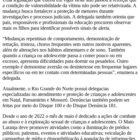
a condição de vulnerabilidade da vítima não pode ser relativizada. A
mudança busca fortalecer a proteção de menores durante
investigações e processos judiciais. A delegada também orienta que
pais, responsáveis e profissionais da educação procurem observar
mais os filhos para identificar possíveis sinais de alerta.
“Mudanças repentinas de comportamento, demonstração de
retração, tristeza, choros frequentes sem outros motivos aparentes,
além de alterações nos hábitos alimentares e de sono. Também
quando a criança ou adolescente passa a comer pouco ou em
excesso, apresenta dificuldades para dormir ou pesadelos. Outro
exemplo é demonstrar aversão ou desinteresse em frequentar lugares
específicos ou em ter contato com determinadas pessoas”, enumera a
delegada.
Atualmente, o Rio Grande do Norte possui delegacias
especializadas no atendimento e proteção de crianças e adolescentes
em Natal, Parnamirim e Mossoró. Denúncias também podem ser
feitas por meio do Disque 100 e do Disque Denúncia 181.
Desde o ano de 2022 o mês de maio é dedicado a ações de combate
ao abuso e à exploração sexual de crianças e adolescentes. O Maio
Laranja deve promover atividades como a iluminação de prédios
públicos; palestras, eventos e atividades educativas; veiculação de
campanhas de mídia e disponibilização à população de informações