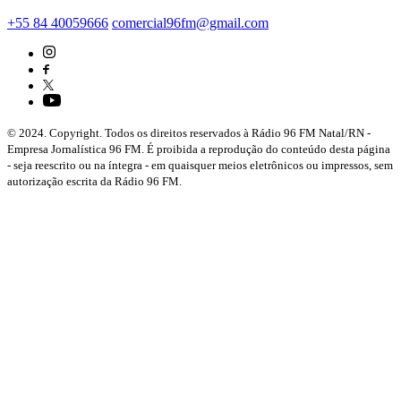
+55 84 40059666
comercial96fm@gmail.com
© 2024. Copyright. Todos os direitos reservados à Rádio 96 FM Natal/RN -
Empresa Jornalística 96 FM. É proibida a reprodução do conteúdo desta página
- seja reescrito ou na íntegra - em quaisquer meios eletrônicos ou impressos, sem
autorização escrita da Rádio 96 FM.