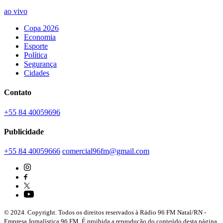
ao vivo
Copa 2026
Economia
Esporte
Política
Segurança
Cidades
Contato
+55 84 40059696
Publicidade
+55 84 40059666
comercial96fm@gmail.com
© 2024. Copyright. Todos os direitos reservados à Rádio 96 FM Natal/RN -
Empresa Jornalística 96 FM. É proibida a reprodução do conteúdo desta página