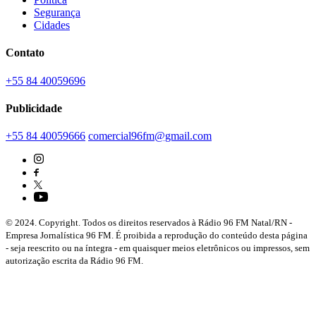
Segurança
Cidades
Contato
+55 84 40059696
Publicidade
+55 84 40059666
comercial96fm@gmail.com
© 2024. Copyright. Todos os direitos reservados à Rádio 96 FM Natal/RN -
Empresa Jornalística 96 FM. É proibida a reprodução do conteúdo desta página
- seja reescrito ou na íntegra - em quaisquer meios eletrônicos ou impressos, sem
autorização escrita da Rádio 96 FM.