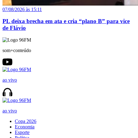
07/08/2026 às 15:11
PL deixa brecha em ata e cria “plano B” para vice
de Flávio
som+conteúdo
ao vivo
ao vivo
Copa 2026
Economia
Esporte
Política