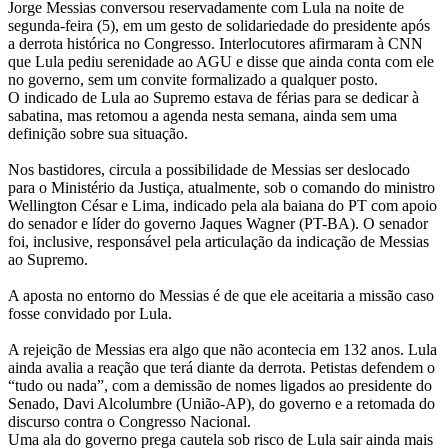
Jorge Messias conversou reservadamente com Lula na noite de
segunda-feira (5), em um gesto de solidariedade do presidente após
a derrota histórica no Congresso. Interlocutores afirmaram à CNN
que Lula pediu serenidade ao AGU e disse que ainda conta com ele
no governo, sem um convite formalizado a qualquer posto.
O indicado de Lula ao Supremo estava de férias para se dedicar à
sabatina, mas retomou a agenda nesta semana, ainda sem uma
definição sobre sua situação.
Nos bastidores, circula a possibilidade de Messias ser deslocado
para o Ministério da Justiça, atualmente, sob o comando do ministro
Wellington César e Lima, indicado pela ala baiana do PT com apoio
do senador e líder do governo Jaques Wagner (PT-BA). O senador
foi, inclusive, responsável pela articulação da indicação de Messias
ao Supremo.
A aposta no entorno do Messias é de que ele aceitaria a missão caso
fosse convidado por Lula.
A rejeição de Messias era algo que não acontecia em 132 anos. Lula
ainda avalia a reação que terá diante da derrota. Petistas defendem o
“tudo ou nada”, com a demissão de nomes ligados ao presidente do
Senado, Davi Alcolumbre (União-AP), do governo e a retomada do
discurso contra o Congresso Nacional.
Uma ala do governo prega cautela sob risco de Lula sair ainda mais