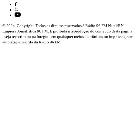
© 2024. Copyright. Todos os direitos reservados à Rádio 96 FM Natal/RN -
Empresa Jornalística 96 FM. É proibida a reprodução do conteúdo desta página
- seja reescrito ou na íntegra - em quaisquer meios eletrônicos ou impressos, sem
autorização escrita da Rádio 96 FM.