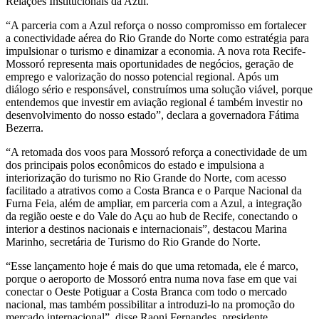
Relações Institucionais da Azul.
“A parceria com a Azul reforça o nosso compromisso em fortalecer
a conectividade aérea do Rio Grande do Norte como estratégia para
impulsionar o turismo e dinamizar a economia. A nova rota Recife-
Mossoró representa mais oportunidades de negócios, geração de
emprego e valorização do nosso potencial regional. Após um
diálogo sério e responsável, construímos uma solução viável, porque
entendemos que investir em aviação regional é também investir no
desenvolvimento do nosso estado”, declara a governadora Fátima
Bezerra.
“A retomada dos voos para Mossoró reforça a conectividade de um
dos principais polos econômicos do estado e impulsiona a
interiorização do turismo no Rio Grande do Norte, com acesso
facilitado a atrativos como a Costa Branca e o Parque Nacional da
Furna Feia, além de ampliar, em parceria com a Azul, a integração
da região oeste e do Vale do Açu ao hub de Recife, conectando o
interior a destinos nacionais e internacionais”, destacou Marina
Marinho, secretária de Turismo do Rio Grande do Norte.
“Esse lançamento hoje é mais do que uma retomada, ele é marco,
porque o aeroporto de Mossoró entra numa nova fase em que vai
conectar o Oeste Potiguar a Costa Branca com todo o mercado
nacional, mas também possibilitar a introduzi-lo na promoção do
mercado internacional”, disse Raoni Fernandes, presidente