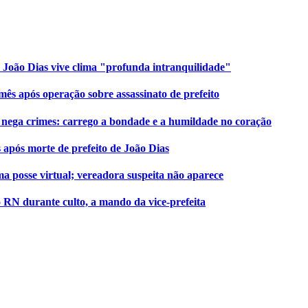
 João Dias vive clima "profunda intranquilidade"
mês após operação sobre assassinato de prefeito
N nega crimes: carrego a bondade e a humildade no coração
s após morte de prefeito de João Dias
a posse virtual; vereadora suspeita não aparece
o RN durante culto, a mando da vice-prefeita