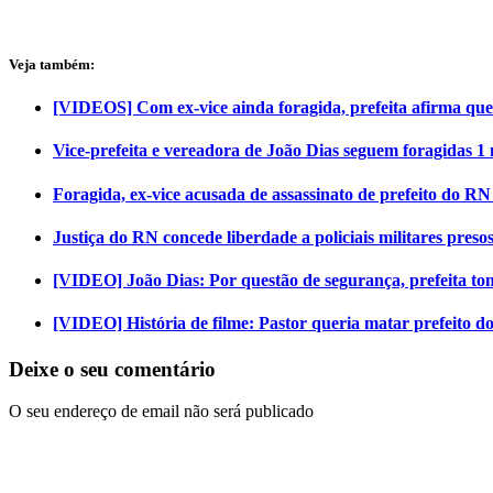
Veja também:
[VIDEOS] Com ex-vice ainda foragida, prefeita afirma que
Vice-prefeita e vereadora de João Dias seguem foragidas 1 
Foragida, ex-vice acusada de assassinato de prefeito do R
Justiça do RN concede liberdade a policiais militares preso
[VIDEO] João Dias: Por questão de segurança, prefeita tom
[VIDEO] História de filme: Pastor queria matar prefeito d
Deixe o seu comentário
O seu endereço de email não será publicado