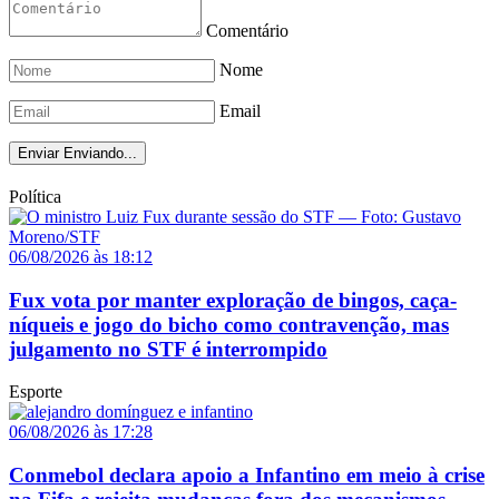
Comentário
Nome
Email
Enviar
Enviando...
Política
06/08/2026 às 18:12
Fux vota por manter exploração de bingos, caça-
níqueis e jogo do bicho como contravenção, mas
julgamento no STF é interrompido
Esporte
06/08/2026 às 17:28
Conmebol declara apoio a Infantino em meio à crise