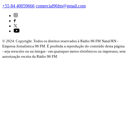
+55 84 40059666
comercial96fm@gmail.com
© 2024. Copyright. Todos os direitos reservados à Rádio 96 FM Natal/RN -
Empresa Jornalística 96 FM. É proibida a reprodução do conteúdo desta página
- seja reescrito ou na íntegra - em quaisquer meios eletrônicos ou impressos, sem
autorização escrita da Rádio 96 FM.