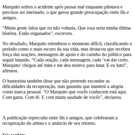
Marquito sofreu o acidente após passar mal enquanto pilotava e
precisou ser internado, o que gerou grande preocupação entre fãs e
amigos.
“Muita gente falou que eu não voltaria. Que essa seria minha última
história. Estão enganados”, escreveu.
No desabafo, Marquito relembrou o momento difícil, classificando o
período como o mais escuro da sua vida, mas destacou que recebeu
força das orações, mensagens de apoio e do carinho do público para
seguir lutando. “Cada oração, cada mensagem, cada ‘vai dar certo,
Marquito’ chegou até mim e me deu motivo para lutar. E eu lutei”,
afirmou.
O humorista também disse que não pretende esconder as
dificuldades da recuperação, mas garantiu que manterá a alegria
como marca pessoal. “O Marquito que vocês conhecem está aqui.
Com garra. Com fé. E com muita saudade de vocês”, declarou.
A publicação repercutiu entre fãs e amigos, que celebraram a
recuperação do artista e o anúncio de seu retorno.
Veja também: