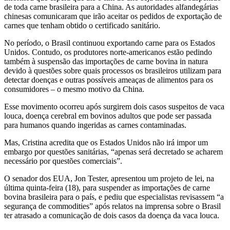
de toda carne brasileira para a China. As autoridades alfandegárias
chinesas comunicaram que irão aceitar os pedidos de exportação de
carnes que tenham obtido o certificado sanitário.
No período, o Brasil continuou exportando carne para os Estados
Unidos. Contudo, os produtores norte-americanos estão pedindo
também à suspensão das importações de carne bovina in natura
devido à questões sobre quais processos os brasileiros utilizam para
detectar doenças e outras possíveis ameaças de alimentos para os
consumidores – o mesmo motivo da China.
Esse movimento ocorreu após surgirem dois casos suspeitos de vaca
louca, doença cerebral em bovinos adultos que pode ser passada
para humanos quando ingeridas as carnes contaminadas.
Mas, Cristina acredita que os Estados Unidos não irá impor um
embargo por questões sanitárias, “apenas será decretado se acharem
necessário por questões comerciais”.
O senador dos EUA, Jon Tester, apresentou um projeto de lei, na
última quinta-feira (18), para suspender as importações de carne
bovina brasileira para o país, e pediu que especialistas revisassem “a
segurança de commodities” após relatos na imprensa sobre o Brasil
ter atrasado a comunicação de dois casos da doença da vaca louca.