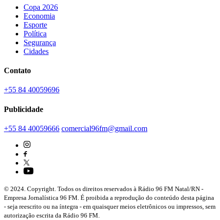
Copa 2026
Economia
Esporte
Política
Segurança
Cidades
Contato
+55 84 40059696
Publicidade
+55 84 40059666
comercial96fm@gmail.com
© 2024. Copyright. Todos os direitos reservados à Rádio 96 FM Natal/RN -
Empresa Jornalística 96 FM. É proibida a reprodução do conteúdo desta página
- seja reescrito ou na íntegra - em quaisquer meios eletrônicos ou impressos, sem
autorização escrita da Rádio 96 FM.