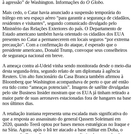
à agressão” de Washington. Informações do
O Globo.
Mais cedo, o Catar havia anunciado a suspensão temporária do
tráfego em seu espaço aéreo “para garantir a segurança de cidadãos,
residentes e visitantes”, segundo comunicado divulgado pelo
Ministério das Relações Exteriores do país. O Departamento de
Estado americano também havia orientado os cidadãos dos EUA
presentes no Catar a permanecerem em locais seguros “por extrema
precaução”. Com a confirmação do ataque, é esperado que o
presidente americano, Donald Trump, convoque seus conselheiros
de segurança nacional em breve.
A ameaça contra al-Udeid vinha sendo monitorada desde o meio-dia
desta segunda-feira, segundo relato de um diplomata à agência
Reuters. Um alto funcionário da Casa Branca também afirmou à
Bloomberg que Washington acompanhava de perto o que até então
era tido como “ameaças potenciais”. Imagens de satélite divulgadas
pelo site Business Insider mostram que os EUA já tinham retirado a
maior parte de suas aeronaves estacionadas fora de hangares na base
nos últimos dias.
A retaliação iraniana representa uma escalada mais significativa do
que a resposta ao assassinato do general Qassem Soleimani em
2020, quando Teerã optou por bases menos estratégicas no Iraque e
na Síria. Agora, após o Irã ter atacado a base militar em Doha, o