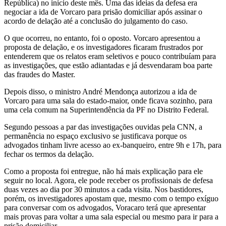
República) no início deste mês. Uma das ideias da defesa era
negociar a ida de Vorcaro para prisão domiciliar após assinar o
acordo de delação até a conclusão do julgamento do caso.
O que ocorreu, no entanto, foi o oposto. Vorcaro apresentou a
proposta de delação, e os investigadores ficaram frustrados por
entenderem que os relatos eram seletivos e pouco contribuíam para
as investigações, que estão adiantadas e já desvendaram boa parte
das fraudes do Master.
Depois disso, o ministro André Mendonça autorizou a ida de
Vorcaro para uma sala do estado-maior, onde ficava sozinho, para
uma cela comum na Superintendência da PF no Distrito Federal.
Segundo pessoas a par das investigações ouvidas pela CNN, a
permanência no espaço exclusivo se justificava porque os
advogados tinham livre acesso ao ex-banqueiro, entre 9h e 17h, para
fechar os termos da delação.
Como a proposta foi entregue, não há mais explicação para ele
seguir no local. Agora, ele pode receber os profissionais de defesa
duas vezes ao dia por 30 minutos a cada visita. Nos bastidores,
porém, os investigadores apostam que, mesmo com o tempo exíguo
para conversar com os advogados, Voracaro terá que apresentar
mais provas para voltar a uma sala especial ou mesmo para ir para a
prisão domiciliar.