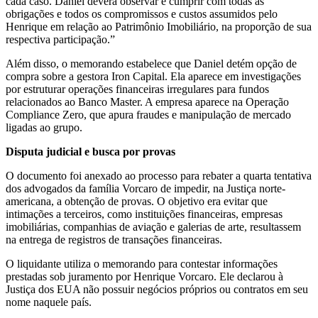
cada caso. Daniel deverá observar e cumprir com todas as
obrigações e todos os compromissos e custos assumidos pelo
Henrique em relação ao Patrimônio Imobiliário, na proporção de sua
respectiva participação.”
Além disso, o memorando estabelece que Daniel detém opção de
compra sobre a gestora Iron Capital. Ela aparece em investigações
por estruturar operações financeiras irregulares para fundos
relacionados ao Banco Master. A empresa aparece na Operação
Compliance Zero, que apura fraudes e manipulação de mercado
ligadas ao grupo.
Disputa judicial e busca por provas
O documento foi anexado ao processo para rebater a quarta tentativa
dos advogados da família Vorcaro de impedir, na Justiça norte-
americana, a obtenção de provas. O objetivo era evitar que
intimações a terceiros, como instituições financeiras, empresas
imobiliárias, companhias de aviação e galerias de arte, resultassem
na entrega de registros de transações financeiras.
O liquidante utiliza o memorando para contestar informações
prestadas sob juramento por Henrique Vorcaro. Ele declarou à
Justiça dos EUA não possuir negócios próprios ou contratos em seu
nome naquele país.