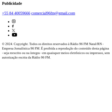
Publicidade
+55 84 40059666
comercial96fm@gmail.com
© 2024. Copyright. Todos os direitos reservados à Rádio 96 FM Natal/RN -
Empresa Jornalística 96 FM. É proibida a reprodução do conteúdo desta página
- seja reescrito ou na íntegra - em quaisquer meios eletrônicos ou impressos, sem
autorização escrita da Rádio 96 FM.