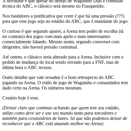
A novidade é que apesar do desejo de Waguinho Dias e comissão
técnica do ABC, o clássico será mesmo no Frasqueirão.
Nos bastidores a justificativa que corre é que há uma pressão (???)
para que esse jogo seja no estádio do ABC, que é mandante do jogo.
O curioso é que segundo apurei, a Arena tem poder de escolha (tá
no contrato) dos jogos com mais apelo e mais interessantes
comercialmente falando. Mesmo assim, segundo conversei com
dirigentes, não haverá pressão contratual.
Até ontem, o clássico seria alterado para a Arena. Inclusive com o
pedido de mudança do local sendo enviado para a FNF, mas de
última hora o ABC recuou.
Outro detalhe que vale ressaltar é o bom retrospecto do ABC
jogando na Arena. O estilo de jogo de Waguinho e comandados tem
dado certo na Arena. Os números mostram.
Cenário hoje é esse.
(Deixar claro que continuo achando que quem tem seu estádio,
utilize como deve ser e use seu mando tanto para torcedores e
também para cessionários de bares. Só que não podemos deixar de
reconhecer que o ABC está atuando melhor na Arena)