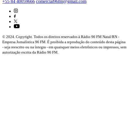
+55 84 40059666
comercial96fm@gmail.com
© 2024. Copyright. Todos os direitos reservados à Rádio 96 FM Natal/RN -
Empresa Jornalística 96 FM. É proibida a reprodução do conteúdo desta página
- seja reescrito ou na íntegra - em quaisquer meios eletrônicos ou impressos, sem
autorização escrita da Rádio 96 FM.