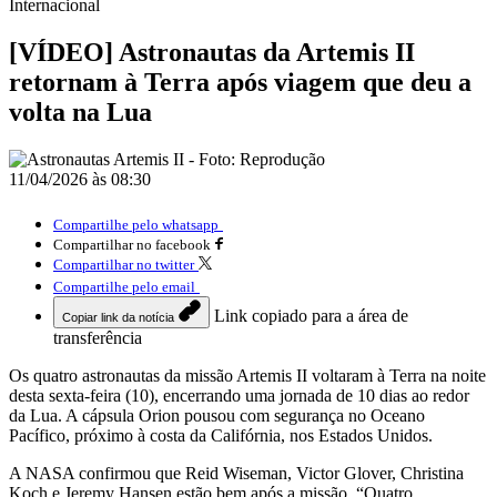
Internacional
[VÍDEO] Astronautas da Artemis II
retornam à Terra após viagem que deu a
volta na Lua
11/04/2026 às 08:30
Compartilhe pelo whatsapp
Compartilhar no facebook
Compartilhar no twitter
Compartilhe pelo email
Link copiado para a área de
Copiar link da notícia
transferência
Os quatro astronautas da missão
Artemis II
voltaram à Terra na noite
desta sexta-feira (10), encerrando uma jornada de 10 dias ao redor
da Lua. A cápsula
Orion
pousou com segurança no Oceano
Pacífico, próximo à costa da Califórnia, nos Estados Unidos.
A
NASA
confirmou que
Reid Wiseman
,
Victor Glover
,
Christina
Koch
e
Jeremy Hansen
estão bem após a missão. “Quatro