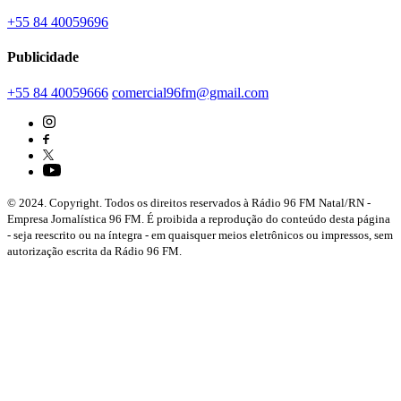
+55 84 40059696
Publicidade
+55 84 40059666
comercial96fm@gmail.com
© 2024. Copyright. Todos os direitos reservados à Rádio 96 FM Natal/RN -
Empresa Jornalística 96 FM. É proibida a reprodução do conteúdo desta página
- seja reescrito ou na íntegra - em quaisquer meios eletrônicos ou impressos, sem
autorização escrita da Rádio 96 FM.