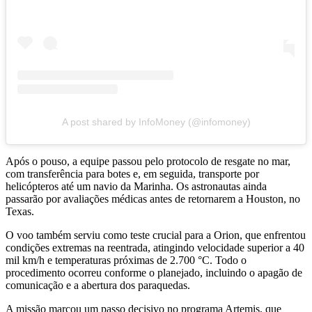
A post shared by InfoMoney (@infomoney)
Após o pouso, a equipe passou pelo protocolo de resgate no mar,
com transferência para botes e, em seguida, transporte por
helicópteros até um navio da Marinha. Os astronautas ainda
passarão por avaliações médicas antes de retornarem a Houston, no
Texas.
O voo também serviu como teste crucial para a Orion, que enfrentou
condições extremas na reentrada, atingindo velocidade superior a 40
mil km/h e temperaturas próximas de 2.700 °C. Todo o
procedimento ocorreu conforme o planejado, incluindo o apagão de
comunicação e a abertura dos paraquedas.
A missão marcou um passo decisivo no programa Artemis, que