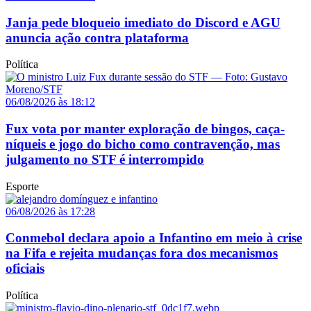
Janja pede bloqueio imediato do Discord e AGU
anuncia ação contra plataforma
Política
06/08/2026 às 18:12
Fux vota por manter exploração de bingos, caça-
níqueis e jogo do bicho como contravenção, mas
julgamento no STF é interrompido
Esporte
06/08/2026 às 17:28
Conmebol declara apoio a Infantino em meio à crise
na Fifa e rejeita mudanças fora dos mecanismos
oficiais
Política