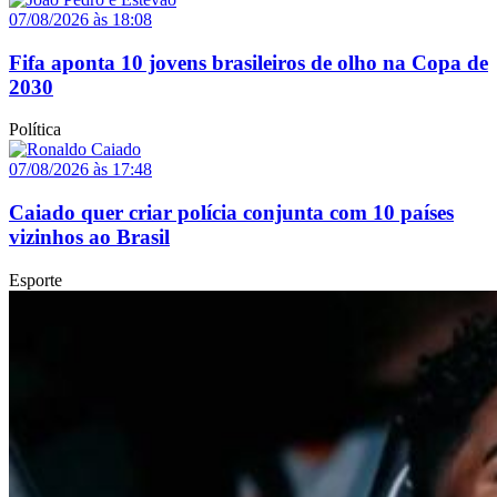
07/08/2026 às 18:08
Fifa aponta 10 jovens brasileiros de olho na Copa de
2030
Política
07/08/2026 às 17:48
Caiado quer criar polícia conjunta com 10 países
vizinhos ao Brasil
Esporte