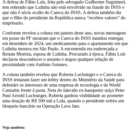
A defesa de Fábio Luís, feita pelo advogado Guilherme Suguimori,
tem reiterado que Lulinha não está envolvido na fraude do INSS e
que não é sócio oculto do Careca do INSS. A defesa também diz
que o filho do presidente da República nunca “recebeu valores” do
emprésario.
Conforme revelou a coluna em janeiro deste ano, novas mensagens
em posse da PF mostram que o Careca do INSS mandou entregar,
em dezembro de 2024, um medicamento para o apartamento em que
Lulinha morava em São Paulo. A encomenda era endereçada a
Renata Moreira, esposa de Lulinha. Procurado à época, Fábio Luís
declarou desconhecer o assunto e negou qualquer relação de
proximidade com Antônio Antunes.
A coluna também revelou que Roberta Luchsinger e o Careca do
INSS tentaram fazer um lobby dentro do Ministério da Saúde para
defender os interesses de uma empresa de tecnologia e da World
Cannabis frente à pasta. Neta do falecido ex-banqueiro suíço Peter
Paul Arnold Luchsinger, Roberta ganhou visibilidade ao prometer
uma doação de R$ 500 mil a Lula, quando o presidente sofreu um
bloqueio bancário na Operação Lava Jato.
Veja também: