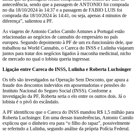
antecedência, sendo que a passagem de ANTONIO foi comprada
no dia 18/10/2024 às 14:37 e a passagem de FABIO LUIS foi
comprada dia 18/10/2024 às 14:41, ou seja, apenas 4 minutos de
diferença”, salientou a PF.
As viagens de Antonio Carlos Camilo Antunes a Portugal estão
relacionadas ao negócios de cannabis do empresário no país
europeu. Segundo depoimento à PF de um ex-funcionário dele, que
trabalhou na World Cannabis, o Careca do INSS e Lulinha viajaram
juntos para tratar dos negócios ligados à maconha medicinal, nicho
de mercado no qual o lobista queria ingressar.
Ligação entre Careca do INSS, Lulinha e Roberta Luchsinger
Os três são investigados na Operação Sem Desconto, que apura a
fraude dos descontos indevidos em aposentadorias e pensões do
Instituto Nacional do Seguro Social (INSS). Conforme a
investigação da PF, Roberta seria o elo entre os outros dois. Já o
lobista é o pivô do escândalo.
A PF identificou que o Careca do INSS mandou R$ 1,5 milhão para
Roberta Luchsinger. Em uma dessas transferências, Antonio Camilo
explicou que o dinheiro era para “o filho do rapaz”, possivelmente
se referindo a Lulinha, segundo análise da própria Polícia Federal.