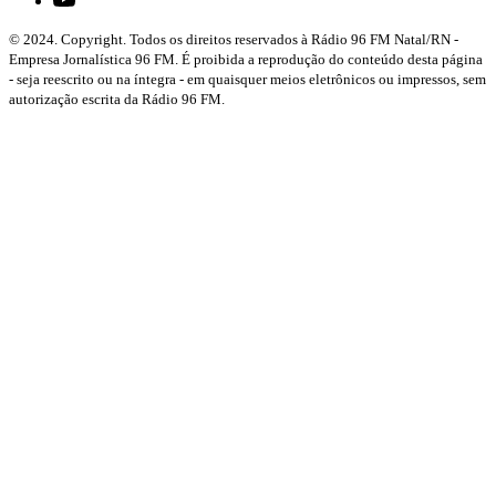
© 2024. Copyright. Todos os direitos reservados à Rádio 96 FM Natal/RN -
Empresa Jornalística 96 FM. É proibida a reprodução do conteúdo desta página
- seja reescrito ou na íntegra - em quaisquer meios eletrônicos ou impressos, sem
autorização escrita da Rádio 96 FM.