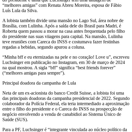
“melhores amigas” com Renata Abreu Moreira, esposa de Fábio
Luís Lula da Silva.
A lobista também divide uma mansão no Lago Sul, área nobre de
Brasília, com Lulinha. Após a saída dele do Brasil para Madri, é
Roberta quem passou a morar na casa antes frequentada pelo filho
do presidente nas suas viiagens para capital. Na mansão, Lulinha
teve reuniões com Careca do INSS e costumava fazer festinhas
regadas a bebidas, segundo apurou a coluna.
“Minha bff e eu eternizadas na pele e no coração! Love u”, escreveu
Luchsinger em publicação no Instagram, em 30 de março de 2024
na qual mostrou. A sigla “bff” significa “best friends forever”
(“melhores amigas para sempre”).
Principal doadora da campanha de Lula
Neta de um ex-acionista do banco Credit Suisse, a lobista foi uma
das principais doadoras da campanha presidencial de 2022. Segundo
colaborador da Polícia Federal, ela teria intermediado a aproximação
entre o filho do presidente e o Careca do INSS na prospecção de
negócio envolvendo a venda de canabidiol ao Sistema Único de
Saúde (SUS).
Para a PF, Luchsinger é “integrante vinculada ao núcleo político da