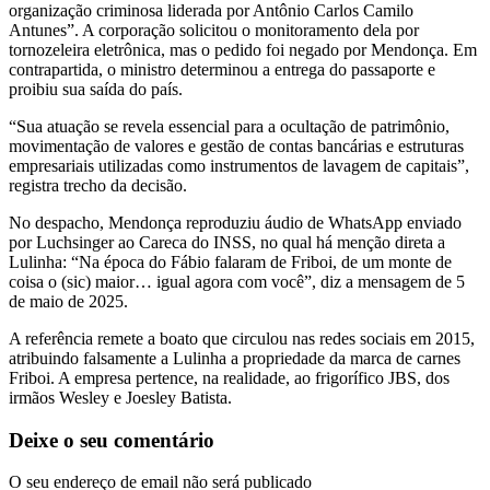
organização criminosa liderada por Antônio Carlos Camilo
Antunes”. A corporação solicitou o monitoramento dela por
tornozeleira eletrônica, mas o pedido foi negado por Mendonça. Em
contrapartida, o ministro determinou a entrega do passaporte e
proibiu sua saída do país.
“Sua atuação se revela essencial para a ocultação de patrimônio,
movimentação de valores e gestão de contas bancárias e estruturas
empresariais utilizadas como instrumentos de lavagem de capitais”,
registra trecho da decisão.
No despacho, Mendonça reproduziu áudio de WhatsApp enviado
por Luchsinger ao Careca do INSS, no qual há menção direta a
Lulinha: “Na época do Fábio falaram de Friboi, de um monte de
coisa o (sic) maior… igual agora com você”, diz a mensagem de 5
de maio de 2025.
A referência remete a boato que circulou nas redes sociais em 2015,
atribuindo falsamente a Lulinha a propriedade da marca de carnes
Friboi. A empresa pertence, na realidade, ao frigorífico JBS, dos
irmãos Wesley e Joesley Batista.
Deixe o seu comentário
O seu endereço de email não será publicado