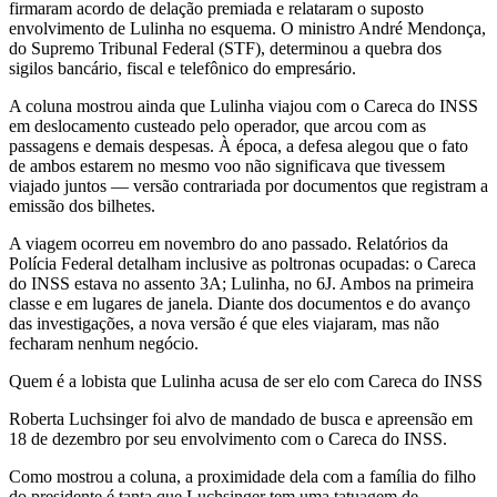
firmaram acordo de delação premiada e relataram o suposto
envolvimento de Lulinha no esquema. O ministro André Mendonça,
do Supremo Tribunal Federal (STF), determinou a quebra dos
sigilos bancário, fiscal e telefônico do empresário.
A coluna mostrou ainda que Lulinha viajou com o Careca do INSS
em deslocamento custeado pelo operador, que arcou com as
passagens e demais despesas. À época, a defesa alegou que o fato
de ambos estarem no mesmo voo não significava que tivessem
viajado juntos — versão contrariada por documentos que registram a
emissão dos bilhetes.
A viagem ocorreu em novembro do ano passado. Relatórios da
Polícia Federal detalham inclusive as poltronas ocupadas: o Careca
do INSS estava no assento 3A; Lulinha, no 6J. Ambos na primeira
classe e em lugares de janela. Diante dos documentos e do avanço
das investigações, a nova versão é que eles viajaram, mas não
fecharam nenhum negócio.
Quem é a lobista que Lulinha acusa de ser elo com Careca do INSS
Roberta Luchsinger foi alvo de mandado de busca e apreensão em
18 de dezembro por seu envolvimento com o Careca do INSS.
Como mostrou a coluna, a proximidade dela com a família do filho
do presidente é tanta que Luchsinger tem uma tatuagem de