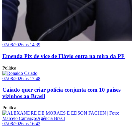
07/08/2026 às 14:39
Emenda Pix de vice de Flávio entra na mira da PF
Política
07/08/2026 às 17:48
Caiado quer criar polícia conjunta com 10 países
vizinhos ao Brasil
Política
07/08/2026 às 16:42