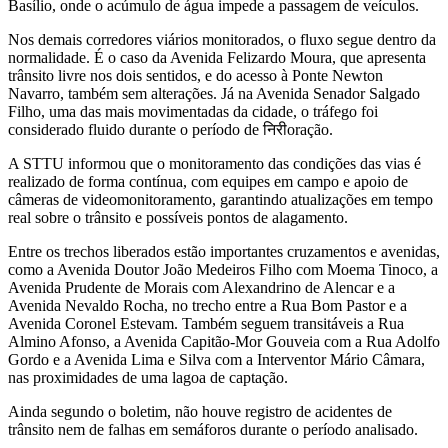
Basílio, onde o acúmulo de água impede a passagem de veículos.
Nos demais corredores viários monitorados, o fluxo segue dentro da
normalidade. É o caso da Avenida Felizardo Moura, que apresenta
trânsito livre nos dois sentidos, e do acesso à Ponte Newton
Navarro, também sem alterações. Já na Avenida Senador Salgado
Filho, uma das mais movimentadas da cidade, o tráfego foi
considerado fluido durante o período de निरीoração.
A STTU informou que o monitoramento das condições das vias é
realizado de forma contínua, com equipes em campo e apoio de
câmeras de videomonitoramento, garantindo atualizações em tempo
real sobre o trânsito e possíveis pontos de alagamento.
Entre os trechos liberados estão importantes cruzamentos e avenidas,
como a Avenida Doutor João Medeiros Filho com Moema Tinoco, a
Avenida Prudente de Morais com Alexandrino de Alencar e a
Avenida Nevaldo Rocha, no trecho entre a Rua Bom Pastor e a
Avenida Coronel Estevam. Também seguem transitáveis a Rua
Almino Afonso, a Avenida Capitão-Mor Gouveia com a Rua Adolfo
Gordo e a Avenida Lima e Silva com a Interventor Mário Câmara,
nas proximidades de uma lagoa de captação.
Ainda segundo o boletim, não houve registro de acidentes de
trânsito nem de falhas em semáforos durante o período analisado.