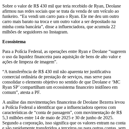
Sobre o valor de R$ 430 mil que teria recebido de Ryan, Deolane
afirmou nas redes sociais que se trata da venda de um veículo ao
funkeiro. “Eu vendi um carro para o Ryan. Ele me deu um outro
carro mais barato na troca e um outro valor a ser depositado na
minha conta bancária”, disse a influenciadora, que acumula 22
milhões de seguidores no Instagram.
Ecossistema
Para a Polícia Federal, as operações entre Ryan e Deolane “sugerem
o uso da liquidez financeira para aquisição de bens de alto valor e
ações de limpeza de imagem”.
“A transferência de R$ 430 mil não aparenta ter justificativa
comercial ordinária de prestação de serviços, mas serve para
consolidar o elemento objetivo no sentido de que Deolane e ‘MC
Ryan SP’ compartilham um ecossistema financeiro inidôneo em
comum”, atesta a PF.
A análise das movimentações financeiras de Deolane Bezerra levou
a Polícia Federal a identificar que a influenciadora operou com
características de “conta de passagem”, com movimentação de R$
5,3 milhões entre 14 de maio de 2025 e 30 de junho de 2025.
Segundo a corporação, isso significa que os valores entram na conta
e são rapidamente transferidos a terceiros ou para outras contas, sem