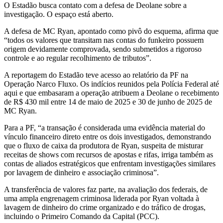
O Estadão busca contato com a defesa de Deolane sobre a
investigação. O espaço está aberto.
A defesa de MC Ryan, apontado como pivô do esquema, afirma que
“todos os valores que transitam nas contas do funkeiro possuem
origem devidamente comprovada, sendo submetidos a rigoroso
controle e ao regular recolhimento de tributos”.
A reportagem do Estadão teve acesso ao relatório da PF na
Operação Narco Fluxo. Os indícios reunidos pela Polícia Federal até
aqui e que embasaram a operação atribuem a Deolane o recebimento
de R$ 430 mil entre 14 de maio de 2025 e 30 de junho de 2025 de
MC Ryan.
Para a PF, “a transação é considerada uma evidência material do
vínculo financeiro direto entre os dois investigados, demonstrando
que o fluxo de caixa da produtora de Ryan, suspeita de misturar
receitas de shows com recursos de apostas e rifas, irriga também as
contas de aliados estratégicos que enfrentam investigações similares
por lavagem de dinheiro e associação criminosa”.
A transferência de valores faz parte, na avaliação dos federais, de
uma ampla engrenagem criminosa liderada por Ryan voltada à
lavagem de dinheiro do crime organizado e do tráfico de drogas,
incluindo o Primeiro Comando da Capital (PCC).