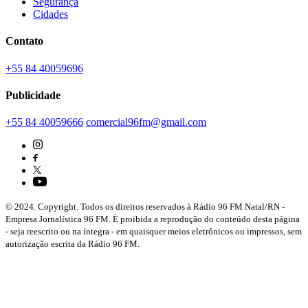
Segurança
Cidades
Contato
+55 84 40059696
Publicidade
+55 84 40059666
comercial96fm@gmail.com
© 2024. Copyright. Todos os direitos reservados à Rádio 96 FM Natal/RN -
Empresa Jornalística 96 FM. É proibida a reprodução do conteúdo desta página
- seja reescrito ou na íntegra - em quaisquer meios eletrônicos ou impressos, sem
autorização escrita da Rádio 96 FM.