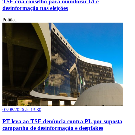
TSE cria conselho para monitorar IA e
desinformação nas eleições
Política
07/08/2026 às 13:30
PT leva ao TSE denúncia contra PL por suposta
campanha de desinformação e deepfakes