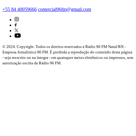
+55 84 40059666
comercial96fm@gmail.com
© 2024. Copyright. Todos os direitos reservados à Rádio 96 FM Natal/RN -
Empresa Jornalística 96 FM. É proibida a reprodução do conteúdo desta página
- seja reescrito ou na íntegra - em quaisquer meios eletrônicos ou impressos, sem
autorização escrita da Rádio 96 FM.