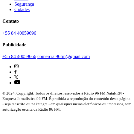
Segurança
Cidades
Contato
+55 84 40059696
Publicidade
+55 84 40059666
comercial96fm@gmail.com
© 2024. Copyright. Todos os direitos reservados à Rádio 96 FM Natal/RN -
Empresa Jornalística 96 FM. É proibida a reprodução do conteúdo desta página
- seja reescrito ou na íntegra - em quaisquer meios eletrônicos ou impressos, sem
autorização escrita da Rádio 96 FM.