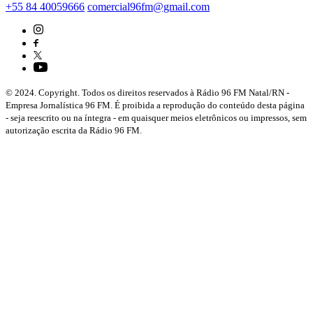
+55 84 40059666
comercial96fm@gmail.com
© 2024. Copyright. Todos os direitos reservados à Rádio 96 FM Natal/RN -
Empresa Jornalística 96 FM. É proibida a reprodução do conteúdo desta página
- seja reescrito ou na íntegra - em quaisquer meios eletrônicos ou impressos, sem
autorização escrita da Rádio 96 FM.