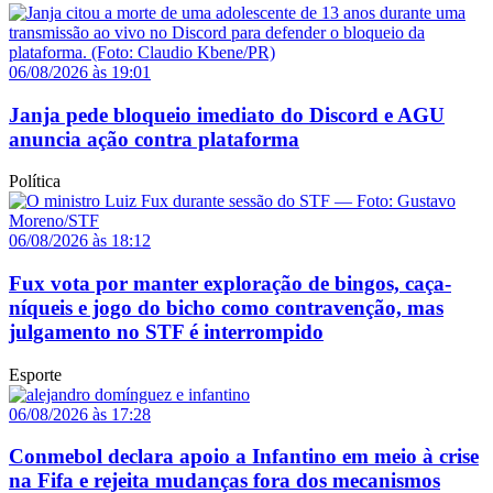
06/08/2026 às 19:01
Janja pede bloqueio imediato do Discord e AGU
anuncia ação contra plataforma
Política
06/08/2026 às 18:12
Fux vota por manter exploração de bingos, caça-
níqueis e jogo do bicho como contravenção, mas
julgamento no STF é interrompido
Esporte
06/08/2026 às 17:28
Conmebol declara apoio a Infantino em meio à crise
na Fifa e rejeita mudanças fora dos mecanismos