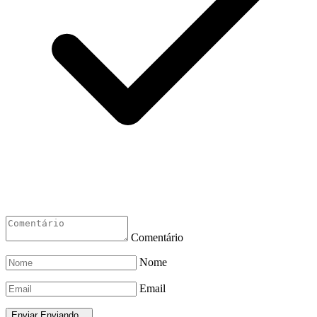
Comentário
Nome
Email
Enviar
Enviando...