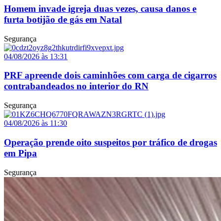
Homem invade igreja duas vezes, causa danos e
furta botijão de gás em Natal
Segurança
04/08/2026 às 13:31
PRF apreende dois caminhões com carga de cigarros
contrabandeados no interior do RN
Segurança
04/08/2026 às 11:30
Operação prende oito suspeitos por tráfico de drogas
em Pipa
Segurança