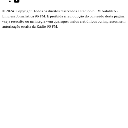
© 2024. Copyright. Todos os direitos reservados à Rádio 96 FM Natal/RN -
Empresa Jornalística 96 FM. É proibida a reprodução do conteúdo desta página
- seja reescrito ou na íntegra - em quaisquer meios eletrônicos ou impressos, sem
autorização escrita da Rádio 96 FM.