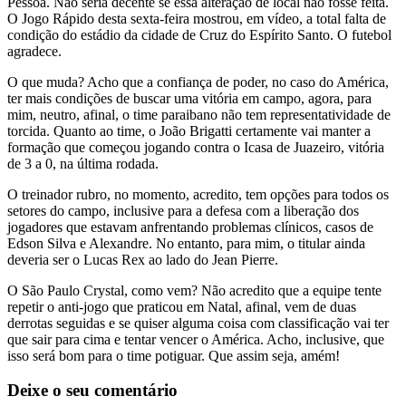
Pessoa. Não seria decente se essa alteração de local não fosse feita.
O Jogo Rápido desta sexta-feira mostrou, em vídeo, a total falta de
condição do estádio da cidade de Cruz do Espírito Santo. O futebol
agradece.
O que muda? Acho que a confiança de poder, no caso do América,
ter mais condições de buscar uma vitória em campo, agora, para
mim, neutro, afinal, o time paraibano não tem representatividade de
torcida. Quanto ao time, o João Brigatti certamente vai manter a
formação que começou jogando contra o Icasa de Juazeiro, vitória
de 3 a 0, na última rodada.
O treinador rubro, no momento, acredito, tem opções para todos os
setores do campo, inclusive para a defesa com a liberação dos
jogadores que estavam anfrentando problemas clínicos, casos de
Edson Silva e Alexandre. No entanto, para mim, o titular ainda
deveria ser o Lucas Rex ao lado do Jean Pierre.
O São Paulo Crystal, como vem? Não acredito que a equipe tente
repetir o anti-jogo que praticou em Natal, afinal, vem de duas
derrotas seguidas e se quiser alguma coisa com classificação vai ter
que sair para cima e tentar vencer o América. Acho, inclusive, que
isso será bom para o time potiguar. Que assim seja, amém!
Deixe o seu comentário