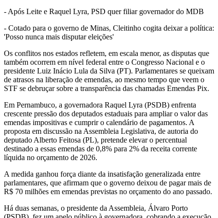
- Após Leite e Raquel Lyra, PSD quer filiar governador do MDB
- Cotado para o governo de Minas, Cleitinho cogita deixar a política:
'Posso nunca mais disputar eleições'
Os conflitos nos estados refletem, em escala menor, as disputas que
também ocorrem em nível federal entre o Congresso Nacional e o
presidente Luiz Inácio Lula da Silva (PT). Parlamentares se queixam
de atrasos na liberação de emendas, ao mesmo tempo que veem o
STF se debruçar sobre a transparência das chamadas Emendas Pix.
Em Pernambuco, a governadora Raquel Lyra (PSDB) enfrenta
crescente pressão dos deputados estaduais para ampliar o valor das
emendas impositivas e cumprir o calendário de pagamentos. A
proposta em discussão na Assembleia Legislativa, de autoria do
deputado Alberto Feitosa (PL), pretende elevar o percentual
destinado a essas emendas de 0,8% para 2% da receita corrente
líquida no orçamento de 2026.
A medida ganhou força diante da insatisfação generalizada entre
parlamentares, que afirmam que o governo deixou de pagar mais de
R$ 70 milhões em emendas previstas no orçamento do ano passado.
Há duas semanas, o presidente da Assembleia, Álvaro Porto
(PSDB), fez um apelo público à governadora, cobrando a execução