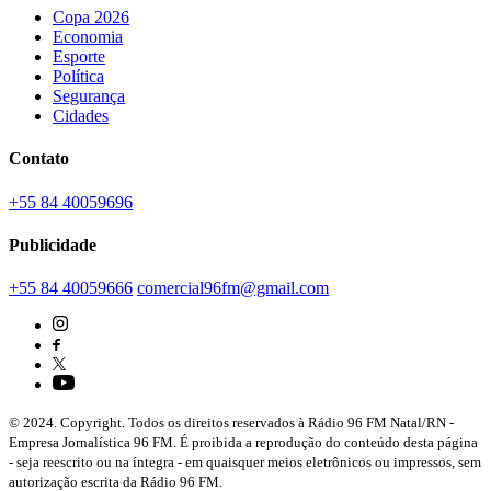
Copa 2026
Economia
Esporte
Política
Segurança
Cidades
Contato
+55 84 40059696
Publicidade
+55 84 40059666
comercial96fm@gmail.com
© 2024. Copyright. Todos os direitos reservados à Rádio 96 FM Natal/RN -
Empresa Jornalística 96 FM. É proibida a reprodução do conteúdo desta página
- seja reescrito ou na íntegra - em quaisquer meios eletrônicos ou impressos, sem
autorização escrita da Rádio 96 FM.