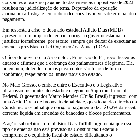
constantes atrasos no pagamento das emendas impositivas de 2023
resultou na judicialização do tema. Deputados da oposição
acionaram a Justiça e têm obtido decisões favoráveis determinando o
pagamento.
Em resposta à crise, o deputado estadual Adjuto Dias (MDB)
apresentou um projeto de lei para obrigar o governo estadual a
justificar formalmente, por escrito, sempre que deixar de executar as
emendas previstas na Lei Orçamentária Anual (LOA).
O líder do governo na Assembleia, Francisco do PT, reconheceu os
atrasos e afirmou que a cobrança dos parlamentares é legítima. Ele,
no entanto, defendeu que os pagamentos são feitos de forma
isonômica, respeitando os limites fiscais do estado.
No Mato Grosso, o embate entre o Executivo e o Legislativo
ultrapassou os limites do estado e chegou ao Supremo Tribunal
Federal. O governador Mauro Mendes (União Brasil) ingressou com
uma Ação Direta de Inconstitucionalidade, questionando o trecho da
Constituição estadual que obriga o pagamento de até 0,2% da receita
corrente líquida em emendas de bancadas e blocos parlamentares.
A ação, sob relatoria do ministro Dias Toffoli, argumenta que esse
tipo de emenda não está previsto na Constituição Federal e
compromete o equilíbrio fiscal do estado, dificultando o