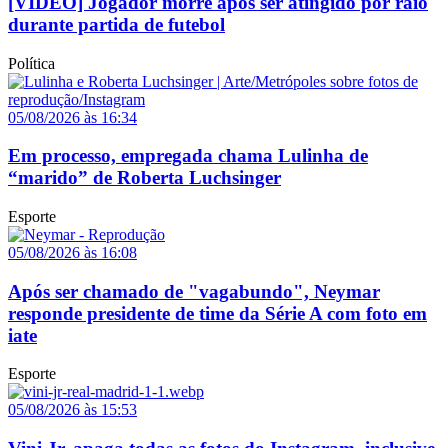
[VÍDEO] Jogador morre após ser atingido por raio
durante partida de futebol
Política
05/08/2026 às 16:34
Em processo, empregada chama Lulinha de
“marido” de Roberta Luchsinger
Esporte
05/08/2026 às 16:08
Após ser chamado de "vagabundo", Neymar
responde presidente de time da Série A com foto em
iate
Esporte
05/08/2026 às 15:53