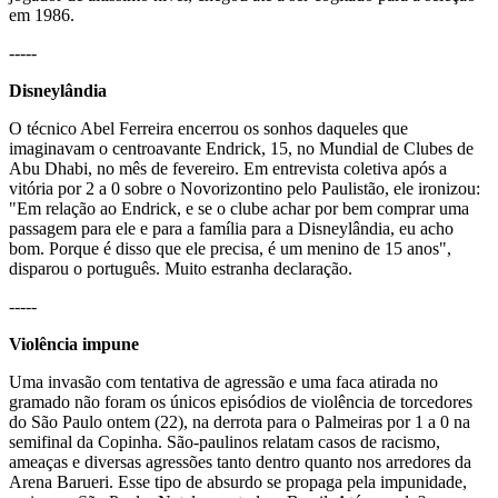
em 1986.
-----
Disneylândia
O técnico Abel Ferreira encerrou os sonhos daqueles que
imaginavam o centroavante Endrick, 15, no Mundial de Clubes de
Abu Dhabi, no mês de fevereiro. Em entrevista coletiva após a
vitória por 2 a 0 sobre o Novorizontino pelo Paulistão, ele ironizou:
"Em relação ao Endrick, e se o clube achar por bem comprar uma
passagem para ele e para a família para a Disneylândia, eu acho
bom. Porque é disso que ele precisa, é um menino de 15 anos",
disparou o português. Muito estranha declaração.
-----
Violência impune
Uma invasão com tentativa de agressão e uma faca atirada no
gramado não foram os únicos episódios de violência de torcedores
do São Paulo ontem (22), na derrota para o Palmeiras por 1 a 0 na
semifinal da Copinha. São-paulinos relatam casos de racismo,
ameaças e diversas agressões tanto dentro quanto nos arredores da
Arena Barueri. Esse tipo de absurdo se propaga pela impunidade,