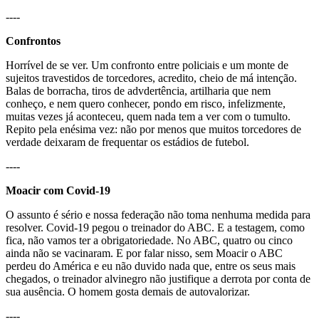
----
Confrontos
Horrível de se ver. Um confronto entre policiais e um monte de
sujeitos travestidos de torcedores, acredito, cheio de má intenção.
Balas de borracha, tiros de advdertência, artilharia que nem
conheço, e nem quero conhecer, pondo em risco, infelizmente,
muitas vezes já aconteceu, quem nada tem a ver com o tumulto.
Repito pela enésima vez: não por menos que muitos torcedores de
verdade deixaram de frequentar os estádios de futebol.
----
Moacir com Covid-19
O assunto é sério e nossa federação não toma nenhuma medida para
resolver. Covid-19 pegou o treinador do ABC. E a testagem, como
fica, não vamos ter a obrigatoriedade. No ABC, quatro ou cinco
ainda não se vacinaram. E por falar nisso, sem Moacir o ABC
perdeu do América e eu não duvido nada que, entre os seus mais
chegados, o treinador alvinegro não justifique a derrota por conta de
sua ausência. O homem gosta demais de autovalorizar.
----