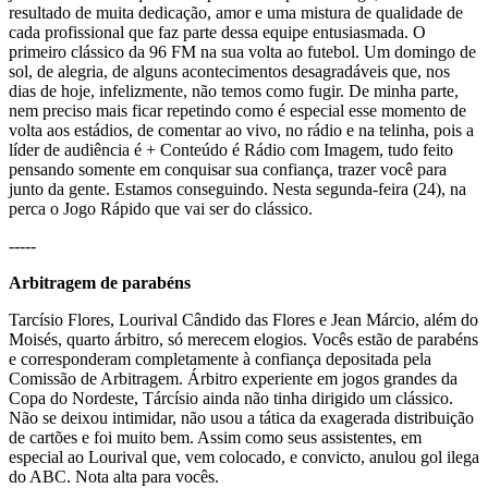
resultado de muita dedicação, amor e uma mistura de qualidade de
cada profissional que faz parte dessa equipe entusiasmada. O
primeiro clássico da 96 FM na sua volta ao futebol. Um domingo de
sol, de alegria, de alguns acontecimentos desagradáveis que, nos
dias de hoje, infelizmente, não temos como fugir. De minha parte,
nem preciso mais ficar repetindo como é especial esse momento de
volta aos estádios, de comentar ao vivo, no rádio e na telinha, pois a
líder de audiência é + Conteúdo é Rádio com Imagem, tudo feito
pensando somente em conquisar sua confiança, trazer você para
junto da gente. Estamos conseguindo. Nesta segunda-feira (24), na
perca o Jogo Rápido que vai ser do clássico.
-----
Arbitragem de parabéns
Tarcísio Flores, Lourival Cândido das Flores e Jean Márcio, além do
Moisés, quarto árbitro, só merecem elogios. Vocês estão de parabéns
e corresponderam completamente à confiança depositada pela
Comissão de Arbitragem. Árbitro experiente em jogos grandes da
Copa do Nordeste, Tárcísio ainda não tinha dirigido um clássico.
Não se deixou intimidar, não usou a tática da exagerada distribuição
de cartões e foi muito bem. Assim como seus assistentes, em
especial ao Lourival que, vem colocado, e convicto, anulou gol ilega
do ABC. Nota alta para vocês.