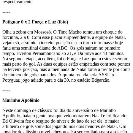
respectivamente.
-----
Potiguar 0 x 2 Força e Luz (foto)
Olha a zebra em Mossosó. O Time Macho tomou um choque do
forcinha, 2 a 0. Com esse placar surpreendente, a equipe de Natal,
vejam só, assumiu a terceira posição e se o turno terminasse hoje
faria uma semifinal diante do ABC. Os gols saíram no primeiro
tempo. Everton Pernambucano ao 21, e Da Silva aos 43 minutos.
Na segunda etapa, aceditem, foi o Força e Luz quem esteve sempre
mais perto do gol. As duas equipes estão empatadas com sete pontos
na terceira posição, mas a meninada de Natal toma a frente por conta
do número de gols marcados. A quinta rodada teria ASSU x
Potyguar, jogo adiado para o dia 30, no estádio Edgarzão.
-----
Marinho Apolônio
Neste domingo de clássico foi dia do aniversário de Marinho
Apolônio, baiano gente boa que veio morar em Natal e foi ficando.
Ed Oliveira fez o resgitro do níver e do fato de ser ele, o maior
artilheiro de gols somados jogando nos dois maiores de Natal. Um
jogador de altíssimo nível, chegou até a ser cogitado para a seleção