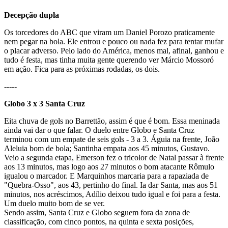
Decepção dupla
Os torcedores do ABC que viram um Daniel Porozo praticamente
nem pegar na bola. Ele entrou e pouco ou nada fez para tentar mufar
o placar adverso. Pelo lado do América, menos mal, afinal, ganhou e
tudo é festa, mas tinha muita gente querendo ver Márcio Mossoró
em ação. Fica para as próximas rodadas, os dois.
-----
Globo 3 x 3 Santa Cruz
Eita chuva de gols no Barrettão, assim é que é bom. Essa meninada
ainda vai dar o que falar. O duelo entre Globo e Santa Cruz
terminou com um empate de seis gols - 3 a 3. Águia na frente, João
Aleluia bom de bola; Santinha empata aos 45 minutos, Gustavo.
Veio a segunda etapa, Emerson fez o tricolor de Natal passar à frente
aos 13 minutos, mas logo aos 27 minutos o bom atacante Rômulo
igualou o marcador. E Marquinhos marcaria para a rapaziada de
"Quebra-Osso", aos 43, pertinho do final. Ia dar Santa, mas aos 51
minutos, nos acréscimos, Adílio deixou tudo igual e foi para a festa.
Um duelo muito bom de se ver.
Sendo assim, Santa Cruz e Globo seguem fora da zona de
classificação, com cinco pontos, na quinta e sexta posições,