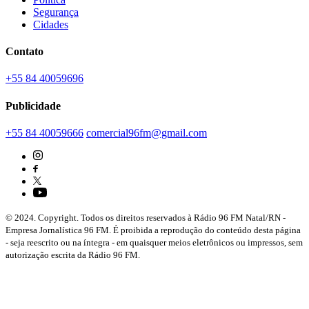
Segurança
Cidades
Contato
+55 84 40059696
Publicidade
+55 84 40059666
comercial96fm@gmail.com
© 2024. Copyright. Todos os direitos reservados à Rádio 96 FM Natal/RN -
Empresa Jornalística 96 FM. É proibida a reprodução do conteúdo desta página
- seja reescrito ou na íntegra - em quaisquer meios eletrônicos ou impressos, sem
autorização escrita da Rádio 96 FM.