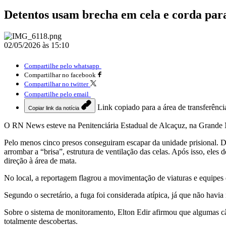
Detentos usam brecha em cela e corda par
02/05/2026 às 15:10
Compartilhe pelo whatsapp
Compartilhar no facebook
Compartilhar no twitter
Compartilhe pelo email
Link copiado para a área de transferênci
Copiar link da notícia
O RN News esteve na Penitenciária Estadual de Alcaçuz, na Grande N
Pelo menos cinco presos conseguiram escapar da unidade prisional. De
arrombar a “brisa”, estrutura de ventilação das celas. Após isso, ele
direção à área de mata.
No local, a reportagem flagrou a movimentação de viaturas e equipes de
Segundo o secretário, a fuga foi considerada atípica, já que não havia
Sobre o sistema de monitoramento, Elton Edir afirmou que algumas câ
totalmente descobertas.