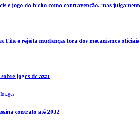
ueis e jogo do bicho como contravenção, mas julgamen
a Fifa e rejeita mudanças fora dos mecanismos oficiais
 sobre jogos de azar
ssina contrato até 2032