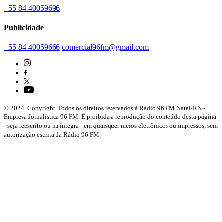
+55 84 40059696
Publicidade
+55 84 40059666
comercial96fm@gmail.com
© 2024. Copyright. Todos os direitos reservados à Rádio 96 FM Natal/RN -
Empresa Jornalística 96 FM. É proibida a reprodução do conteúdo desta página
- seja reescrito ou na íntegra - em quaisquer meios eletrônicos ou impressos, sem
autorização escrita da Rádio 96 FM.