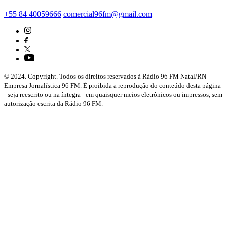
+55 84 40059666
comercial96fm@gmail.com
© 2024. Copyright. Todos os direitos reservados à Rádio 96 FM Natal/RN -
Empresa Jornalística 96 FM. É proibida a reprodução do conteúdo desta página
- seja reescrito ou na íntegra - em quaisquer meios eletrônicos ou impressos, sem
autorização escrita da Rádio 96 FM.