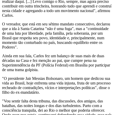
realizar daqui. [...] Levo comigo o Rio, sempre, mas agora preciso
contribuir em outra trincheira, honrando tudo que aprendi e construí
nesta cidade e agregando a todo um movimento nacional", afirmou
Carlos.
O vereador, que está em seu sétimo mandato consecutivo, declarou
que a ida à Santa Catarina "não é uma fuga", mas a "continuidade
de uma luta por liberdade, pela família, pela soberania, por um
Brasil que respeita seu povo, identidade e, principalmente, num
momento tão conturbado no país, buscando equilíbrio entre os
Poderes".
Ainda em sua fala, Carlos fez um balanço de suas mais de duas
décadas na Casa e fez menção ao pai, que cumpre pena na
Superintendência da PF (Polícia Federal) em Brasília por participar
de uma trama golpista.
"O presidente Jair Messias Bolsonaro, um homem que dedicou sua
vida ao Brasil, hoje enfrenta uma vida injusta, fruta de um processo
recheado de contradições, vícios e interpretações políticas", disse o
filho do ex-mandatário.
"Vou sentir falta desta tribuna, das discussões, dos amigos, das
batalhas, das noites longas e dos dias turbulentos. Parto com a
consciência tranquila, dei ao Rio o melhor que poderia oferecer.
Onde quer que esteja, continuarei defendendo essa cidade, esse país