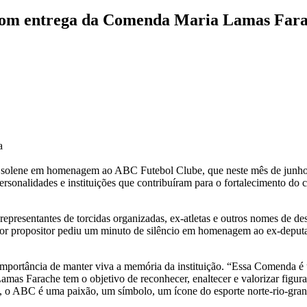
om entrega da Comenda Maria Lamas Far
a
ão solene em homenagem ao ABC Futebol Clube, que neste mês de junho 
nalidades e instituições que contribuíram para o fortalecimento do clube
epresentantes de torcidas organizadas, ex-atletas e outros nomes de de
ador propositor pediu um minuto de silêncio em homenagem ao ex-deput
mportância de manter viva a memória da instituição. “Essa Comenda é um
 Farache tem o objetivo de reconhecer, enaltecer e valorizar figuras,
 o ABC é uma paixão, um símbolo, um ícone do esporte norte-rio-gran