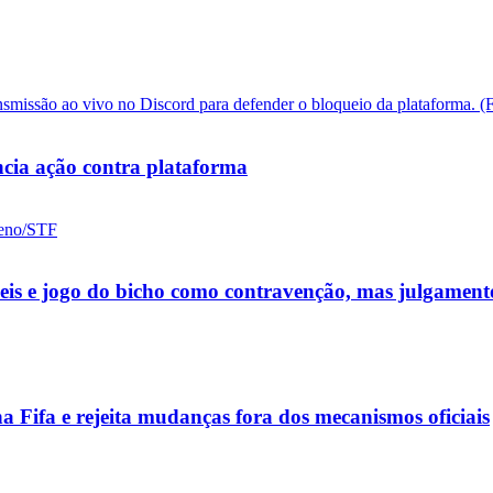
cia ação contra plataforma
ueis e jogo do bicho como contravenção, mas julgamen
a Fifa e rejeita mudanças fora dos mecanismos oficiais