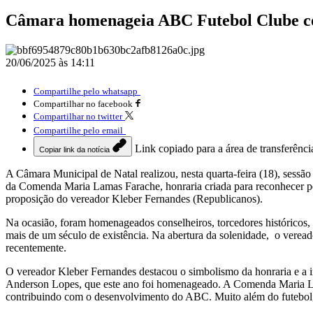
Câmara homenageia ABC Futebol Clube c
20/06/2025 às 14:11
Compartilhe pelo whatsapp
Compartilhar no facebook
Compartilhar no twitter
Compartilhe pelo email
Link copiado para a área de transferênci
Copiar link da notícia
A Câmara Municipal de Natal realizou, nesta quarta-feira (18), sess
da Comenda Maria Lamas Farache, honraria criada para reconhecer perso
proposição do vereador Kleber Fernandes (Republicanos).
Na ocasião, foram homenageados conselheiros, torcedores históricos, r
mais de um século de existência. Na abertura da solenidade, o vere
recentemente.
O vereador Kleber Fernandes destacou o simbolismo da honraria e a i
Anderson Lopes, que este ano foi homenageado. A Comenda Maria Lamas
contribuindo com o desenvolvimento do ABC. Muito além do futebol,