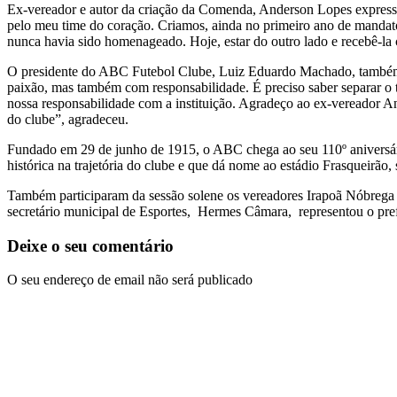
Ex-vereador e autor da criação da Comenda, Anderson Lopes expresso
pelo meu time do coração. Criamos, ainda no primeiro ano de mandat
nunca havia sido homenageado. Hoje, estar do outro lado e recebê-l
O presidente do ABC Futebol Clube, Luiz Eduardo Machado, também es
paixão, mas também com responsabilidade. É preciso saber separar o 
nossa responsabilidade com a instituição. Agradeço ao ex-vereador An
do clube”, agradeceu.
Fundado em 29 de junho de 1915, o ABC chega ao seu 110º aniversár
histórica na trajetória do clube e que dá nome ao estádio Frasqueirão,
Também participaram da sessão solene os vereadores Irapoã Nóbrega
secretário municipal de Esportes, Hermes Câmara, representou o pref
Deixe o seu comentário
O seu endereço de email não será publicado