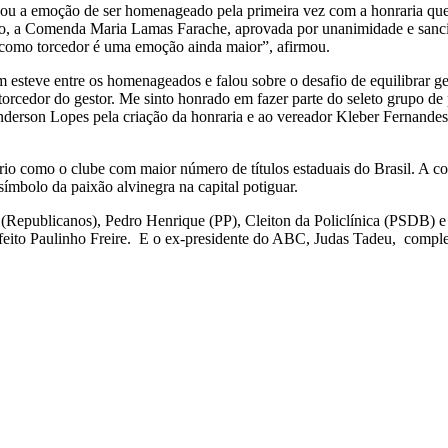
u a emoção de ser homenageado pela primeira vez com a honraria que 
o, a Comenda Maria Lamas Farache, aprovada por unanimidade e sancio
a como torcedor é uma emoção ainda maior”, afirmou.
teve entre os homenageados e falou sobre o desafio de equilibrar ges
torcedor do gestor. Me sinto honrado em fazer parte do seleto grupo 
derson Lopes pela criação da honraria e ao vereador Kleber Fernandes, 
io como o clube com maior número de títulos estaduais do Brasil. A c
 símbolo da paixão alvinegra na capital potiguar.
 (Republicanos), Pedro Henrique (PP), Cleiton da Policlínica (PSDB)
eito Paulinho Freire. E o ex-presidente do ABC, Judas Tadeu, complet