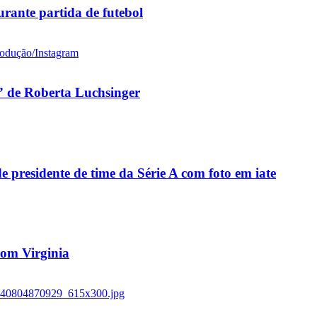
rante partida de futebol
 de Roberta Luchsinger
residente de time da Série A com foto em iate
 com Virginia