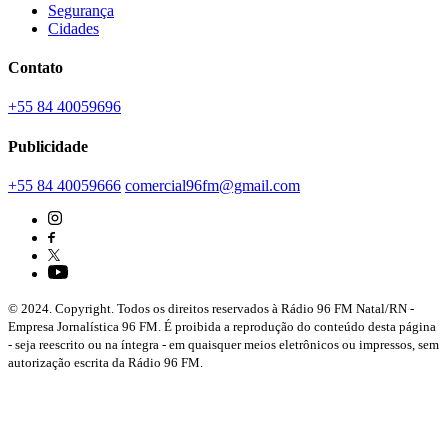
Segurança
Cidades
Contato
+55 84 40059696
Publicidade
+55 84 40059666
comercial96fm@gmail.com
© 2024. Copyright. Todos os direitos reservados à Rádio 96 FM Natal/RN -
Empresa Jornalística 96 FM. É proibida a reprodução do conteúdo desta página
- seja reescrito ou na íntegra - em quaisquer meios eletrônicos ou impressos, sem
autorização escrita da Rádio 96 FM.