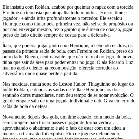
Ele insistiu com Roldan, acabou por queimar o rapaz com a torcida.
É o time da teimosia que atrapalha todo mundo - técnico, time e
jogador - e ainda irrita profundamente o torcedor. Ele escalou
Henrique como titular pela primeira vez, não sei se de propósito ou
por não enxergar mesmo, fez o garoto que é meia de criação, jogar
preso do lado direito sempre de costas para a defensiva.
Ítalo, que poderia jogar junto com Henrique, recebendo os dois, os
passes da primeira saída de bola, com Ferreira ou Roldan, preso do
outro lado. Bueno, centroavante, que não foi mal no jogo, de novo,
tinha que sair da área para poder entrar no jogo. O ala Ricardo Luz
mal no apoio e lento na recomposição, oferecia corredor ao
adversário, onde quase perde a partida.
Nas mexidas, muita sorte do Leston Júnior, Thiaguinho no lugar do
inútil Roldan, e depois as saídas de Villa e Henrique, os dois
sentindo dores musculares, nem deu tempo de se notar evolução. O
gol de empate saiu de uma jogada individual e o de Giva em erro de
saída de bola da defesa.
Novamente, depois dos gols, um time acuado, com medo da bola,
sem coragem para trocar passes e jogar de forma vertical,
aproveitando o abatimento e até o fato de estar com um atleta a
menos - o Camarão foi expulso. Fim de jogo se defendendo,