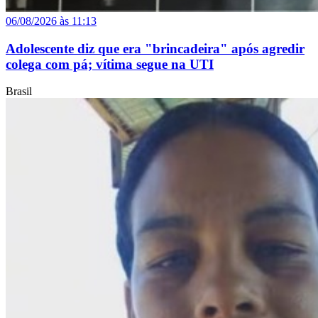
06/08/2026 às 11:13
Adolescente diz que era "brincadeira" após agredir
colega com pá; vítima segue na UTI
Brasil