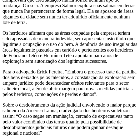
mudança. Ou seja: A empresa Salinor explora suas salinas em terras
que nunca lhe pertenceram de forma legal. Ela se apossou de áreas
gigantes da cidade sem nunca ter adquirido oficialmente nenhum
lote de terra.
Os herdeiros afirmam que as áreas ocupadas pela empresa teriam
sido apossadas de maneira indevida, sem apresentar justo título que
legitime a ocupação e o uso do bem. A denúncia de uso irregular das
áreas legalmente passadas em cartório e pertencentes aos herdeiros
de Feliciano Tetéo e Hermínia Tetéo apontam para anos de
exploração sem autorização dos legítimos sucessores.
Para o advogado Érick Pereira, “Embora o processo trate da partilha
dos bens deixados pelos falecidos, a constatação da exploração sem
amparo jurídico pode desencadear efeitos relevantes para o setor
salineiro local, além de abrir margem para novas medidas judiciais
pelos herdeiros, como ações de perdas e danos”.
Sobre o desdobramento da ação judicial envolvendo o maior parque
salineiro da América Latina, o advogado dos herdeiros sintetizou
assim: “O caso segue em tramitação, cercado de expectativas tanto
pelo valor econômico das terras quanto pela possibilidade de
desdobramentos judiciais futuros que podem ganhar destaque
regional e nacional”