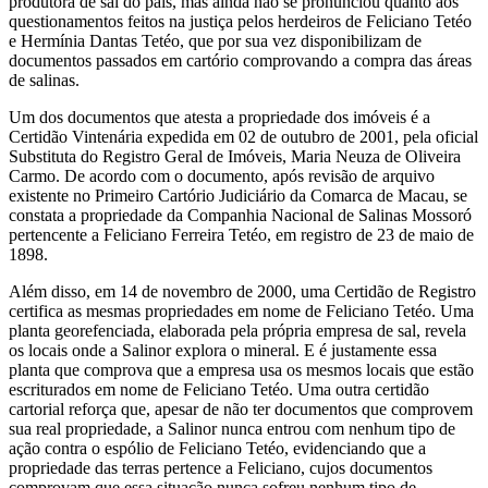
produtora de sal do país, mas ainda não se pronunciou quanto aos
questionamentos feitos na justiça pelos herdeiros de Feliciano Tetéo
e Hermínia Dantas Tetéo, que por sua vez disponibilizam de
documentos passados em cartório comprovando a compra das áreas
de salinas.
Um dos documentos que atesta a propriedade dos imóveis é a
Certidão Vintenária expedida em 02 de outubro de 2001, pela oficial
Substituta do Registro Geral de Imóveis, Maria Neuza de Oliveira
Carmo. De acordo com o documento, após revisão de arquivo
existente no Primeiro Cartório Judiciário da Comarca de Macau, se
constata a propriedade da Companhia Nacional de Salinas Mossoró
pertencente a Feliciano Ferreira Tetéo, em registro de 23 de maio de
1898.
Além disso, em 14 de novembro de 2000, uma Certidão de Registro
certifica as mesmas propriedades em nome de Feliciano Tetéo. Uma
planta georefenciada, elaborada pela própria empresa de sal, revela
os locais onde a Salinor explora o mineral. E é justamente essa
planta que comprova que a empresa usa os mesmos locais que estão
escriturados em nome de Feliciano Tetéo. Uma outra certidão
cartorial reforça que, apesar de não ter documentos que comprovem
sua real propriedade, a Salinor nunca entrou com nenhum tipo de
ação contra o espólio de Feliciano Tetéo, evidenciando que a
propriedade das terras pertence a Feliciano, cujos documentos
comprovam que essa situação nunca sofreu nenhum tipo de