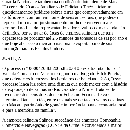
Guarda Nacional e também na condição de Intendente de Macau.
Há cerca de 20 anos familiares de Feliciano Tetéo iniciaram
questionamentos jurídicos sobres terras que comprovadamente em
cartório se encontram em nome de seus ancestrais, que poderão
representar o maior questionamento jurídico envolvendo área
territorial no Estado, representando valores vultosos, mas ainda não
definidos, por se tratar de áreas da empresa salineira que tem
capacidade de produzir até 2,5 milhões de toneladas de sal por ano e
que hoje abastece o mercado nacional e exporta parte de sua
produção para os Estados Unidos.
JUSTIÇA
O processo nº 0000426-83.2005.8.20.0105 está tramitando na 1ª
Vara da Comarca de Macau e segundo o advogado Érick Pereira,
que defende os interesses dos herdeiros de Feliciano Tetéo, “esse
processo lança luz sobre uma disputa que pode mexer com a história
da exploração de salinas no Rio Grande do Norte. Trata-se de
inventário dos bens deixados por Feliciano Ferreira Tetéo e
Hermínia Dantas Tetéo, entre os quais se destacam valiosas salinas
em Macau, patrimônio de grande importância para a economia local
e para a memória da família”.
A empresa salineira Salinor, sucedânea das empresas Companhia
Comercio e Navegação (CCN) e da Cirne, é considerada a maior