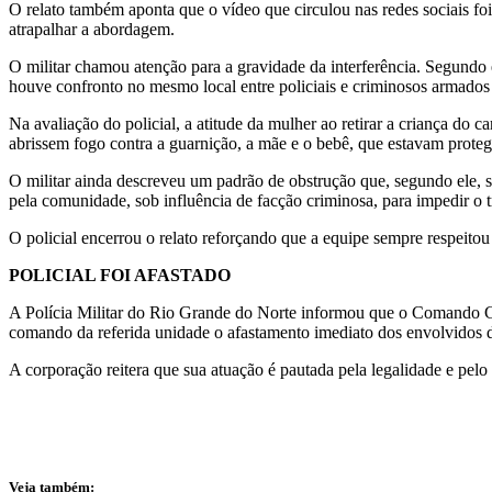
O relato também aponta que o vídeo que circulou nas redes sociais foi
atrapalhar a abordagem.
O militar chamou atenção para a gravidade da interferência. Segundo 
houve confronto no mesmo local entre policiais e criminosos armados
Na avaliação do policial, a atitude da mulher ao retirar a criança d
abrissem fogo contra a guarnição, a mãe e o bebê, que estavam protegi
O militar ainda descreveu um padrão de obstrução que, segundo ele, se
pela comunidade, sob influência de facção criminosa, para impedir o t
O policial encerrou o relato reforçando que a equipe sempre respeitou
POLICIAL FOI AFASTADO
A Polícia Militar do Rio Grande do Norte informou que o Comando Ge
comando da referida unidade o afastamento imediato dos envolvidos da
A corporação reitera que sua atuação é pautada pela legalidade e pel
Veja também: