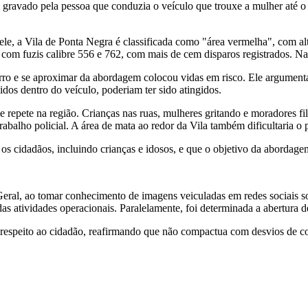
 gravado pela pessoa que conduzia o veículo que trouxe a mulher até o 
ele, a Vila de Ponta Negra é classificada como "área vermelha", com al
 com fuzis calibre 556 e 762, com mais de cem disparos registrados. N
o carro e se aproximar da abordagem colocou vidas em risco. Ele argume
dos dentro do veículo, poderiam ter sido atingidos.
 repete na região. Crianças nas ruas, mulheres gritando e moradores fi
rabalho policial. A área de mata ao redor da Vila também dificultaria o
 os cidadãos, incluindo crianças e idosos, e que o objetivo da abordage
ral, ao tomar conhecimento de imagens veiculadas em redes sociais so
s atividades operacionais. Paralelamente, foi determinada a abertura d
o respeito ao cidadão, reafirmando que não compactua com desvios de co