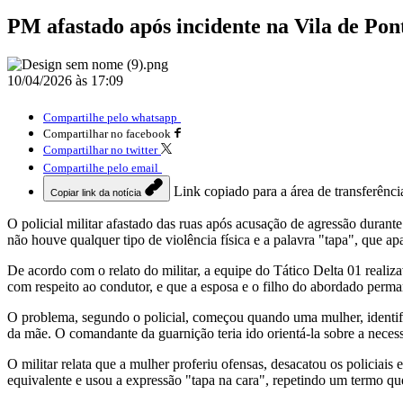
PM afastado após incidente na Vila de Pon
10/04/2026 às 17:09
Compartilhe pelo whatsapp
Compartilhar no facebook
Compartilhar no twitter
Compartilhe pelo email
Link copiado para a área de transferênci
Copiar link da notícia
O policial militar afastado das ruas após acusação de agressão duran
não houve qualquer tipo de violência física e a palavra "tapa", que a
De acordo com o relato do militar, a equipe do Tático Delta 01 real
com respeito ao condutor, e que a esposa e o filho do abordado perma
O problema, segundo o policial, começou quando uma mulher, identifica
da mãe. O comandante da guarnição teria ido orientá-la sobre a necess
O militar relata que a mulher proferiu ofensas, desacatou os policia
equivalente e usou a expressão "tapa na cara", repetindo um termo que