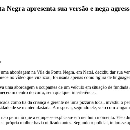
ta Negra apresenta sua versão e nega agres
a
te uma abordagem na Vila de Ponta Negra, em Natal, decidiu dar sua vers
parece no vídeo que viralizou, foi usada apenas como figura de linguage
izava uma abordagem a ocupantes de um veículo em situação de fundada 
neceram dentro do carro, sem qualquer interferência.
da como tia da criança e gerente de uma pizzaria local, invadiu o perí
idade de se manter afastada. A resposta, segundo ele, veio com xingame
is e não permitiu que a equipe se explicasse em nenhum momento. Ele a
 a própria mulher havia utilizado antes. Segundo o policial, tratou-se 