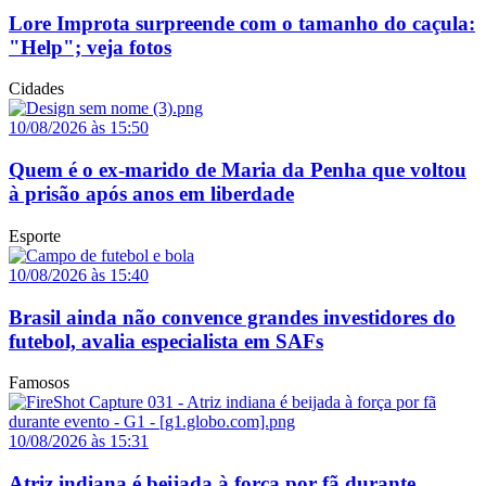
Lore Improta surpreende com o tamanho do caçula:
"Help"; veja fotos
Cidades
10/08/2026 às 15:50
Quem é o ex-marido de Maria da Penha que voltou
à prisão após anos em liberdade
Esporte
10/08/2026 às 15:40
Brasil ainda não convence grandes investidores do
futebol, avalia especialista em SAFs
Famosos
10/08/2026 às 15:31
Atriz indiana é beijada à força por fã durante