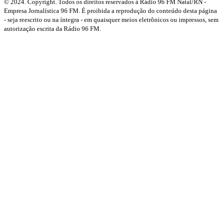
© 2024. Copyright. Todos os direitos reservados à Rádio 96 FM Natal/RN -
Empresa Jornalística 96 FM. É proibida a reprodução do conteúdo desta página
- seja reescrito ou na íntegra - em quaisquer meios eletrônicos ou impressos, sem
autorização escrita da Rádio 96 FM.