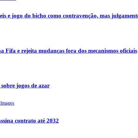
ueis e jogo do bicho como contravenção, mas julgamen
a Fifa e rejeita mudanças fora dos mecanismos oficiais
 sobre jogos de azar
ssina contrato até 2032