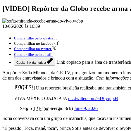
[VÍDEO] Repórter da Globo recebe arma a
10/06/2026 às 16:39
Compartilhe pelo whatsapp
Compartilhar no facebook
Compartilhar no twitter
Compartilhe pelo email
Link copiado para a área de transferênci
Copiar link da notícia
A repórter Sofia Miranda, da GE TV, protagonizou um momento inusi
de um dos entrevistados e brincou com a situação.
Com informações d
🇧🇷🇲🇽 | Una reportera brasileña realizaba una transmisión en
VIVA MÉXICO JAJAJAJA
pic.twitter.com/eiU6yqijzH
— Sergio 🇫🇷 (@Seergiot3ck)
June 9, 2026
Sofia conversava com um grupo de mariachis, que tocavam instrume
“É pesado. Toca, mané, toca”, brinca Sofia antes de devolver o revó