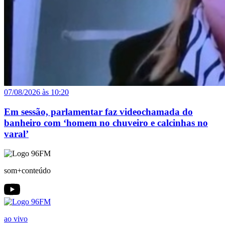
07/08/2026 às 10:20
Em sessão, parlamentar faz videochamada do
banheiro com ‘homem no chuveiro e calcinhas no
varal’
som+conteúdo
ao vivo