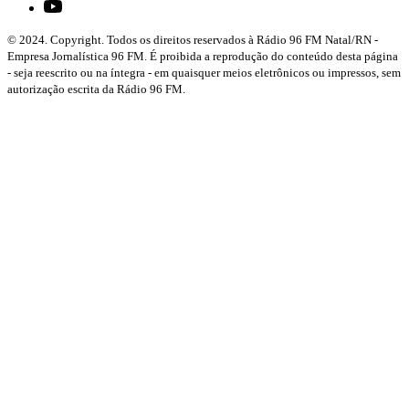
© 2024. Copyright. Todos os direitos reservados à Rádio 96 FM Natal/RN -
Empresa Jornalística 96 FM. É proibida a reprodução do conteúdo desta página
- seja reescrito ou na íntegra - em quaisquer meios eletrônicos ou impressos, sem
autorização escrita da Rádio 96 FM.