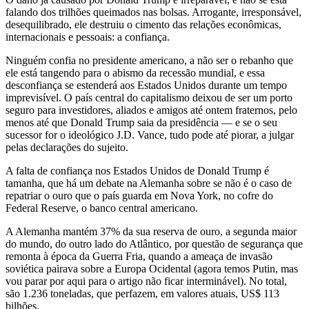
falando dos trilhões queimados nas bolsas. Arrogante, irresponsável,
desequilibrado, ele destruiu o cimento das relações econômicas,
internacionais e pessoais: a confiança.
Ninguém confia no presidente americano, a não ser o rebanho que
ele está tangendo para o abismo da recessão mundial, e essa
desconfiança se estenderá aos Estados Unidos durante um tempo
imprevisível. O país central do capitalismo deixou de ser um porto
seguro para investidores, aliados e amigos até ontem fraternos, pelo
menos até que Donald Trump saia da presidência — e se o seu
sucessor for o ideológico J.D. Vance, tudo pode até piorar, a julgar
pelas declarações do sujeito.
A falta de confiança nos Estados Unidos de Donald Trump é
tamanha, que há um debate na Alemanha sobre se não é o caso de
repatriar o ouro que o país guarda em Nova York, no cofre do
Federal Reserve, o banco central americano.
A Alemanha mantém 37% da sua reserva de ouro, a segunda maior
do mundo, do outro lado do Atlântico, por questão de segurança que
remonta à época da Guerra Fria, quando a ameaça de invasão
soviética pairava sobre a Europa Ocidental (agora temos Putin, mas
vou parar por aqui para o artigo não ficar interminável). No total,
são 1.236 toneladas, que perfazem, em valores atuais, US$ 113
bilhões.