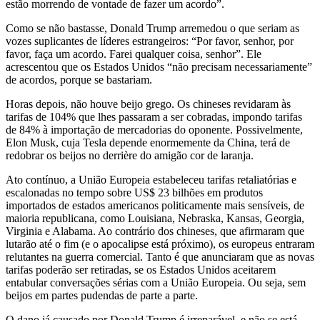
estão morrendo de vontade de fazer um acordo”.
Como se não bastasse, Donald Trump arremedou o que seriam as
vozes suplicantes de líderes estrangeiros: “Por favor, senhor, por
favor, faça um acordo. Farei qualquer coisa, senhor”. Ele
acrescentou que os Estados Unidos “não precisam necessariamente”
de acordos, porque se bastariam.
Horas depois, não houve beijo grego. Os chineses revidaram às
tarifas de 104% que lhes passaram a ser cobradas, impondo tarifas
de 84% à importação de mercadorias do oponente. Possivelmente,
Elon Musk, cuja Tesla depende enormemente da China, terá de
redobrar os beijos no derrière do amigão cor de laranja.
Ato contínuo, a União Europeia estabeleceu tarifas retaliatórias e
escalonadas no tempo sobre US$ 23 bilhões em produtos
importados de estados americanos politicamente mais sensíveis, de
maioria republicana, como Louisiana, Nebraska, Kansas, Georgia,
Virginia e Alabama. Ao contrário dos chineses, que afirmaram que
lutarão até o fim (e o apocalipse está próximo), os europeus entraram
relutantes na guerra comercial. Tanto é que anunciaram que as novas
tarifas poderão ser retiradas, se os Estados Unidos aceitarem
entabular conversações sérias com a União Europeia. Ou seja, sem
beijos em partes pudendas de parte a parte.
O dano já causado por Donald Trump é irreparável, e não se está