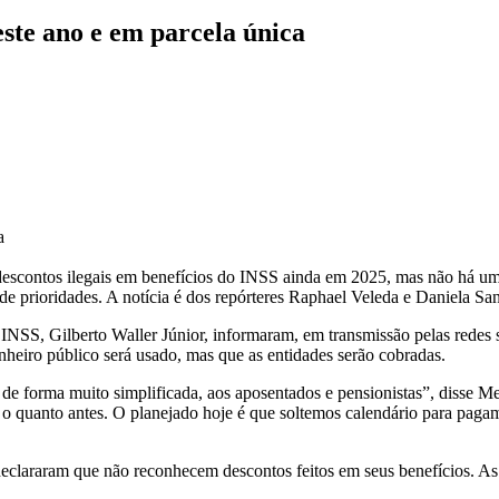
este ano e em parcela única
a
descontos ilegais em benefícios do INSS ainda em 2025, mas não há um
 de prioridades. A notícia é dos repórteres Raphael Veleda e Daniela Sa
SS, Gilberto Waller Júnior, informaram, em transmissão pelas redes so
inheiro público será usado, mas que as entidades serão cobradas.
 de forma muito simplificada, aos aposentados e pensionistas”, disse 
to o quanto antes. O planejado hoje é que soltemos calendário para paga
clararam que não reconhecem descontos feitos em seus benefícios. As 