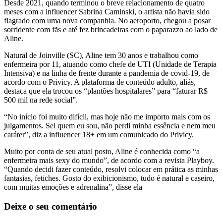
Desde 2021, quando terminou o breve relacionamento de quatro
meses com a influencer Sabrina Caminski, o artista não havia sido
flagrado com uma nova companhia. No aeroporto, chegou a posar
sorridente com fãs e até fez brincadeiras com o paparazzo ao lado de
Aline.
Natural de Joinville (SC), Aline tem 30 anos e trabalhou como
enfermeira por 11, atuando como chefe de UTI (Unidade de Terapia
Intensiva) e na linha de frente durante a pandemia de covid-19, de
acordo com o Privicy. A plataforma de conteúdo adulto, aliás,
destaca que ela trocou os “plantões hospitalares” para “faturar R$
500 mil na rede social”.
“No início foi muito difícil, mas hoje não me importo mais com os
julgamentos. Sei quem eu sou, não perdi minha essência e nem meu
caráter”, diz a influencer 18+ em um comunicado do Privicy.
Muito por conta de seu atual posto, Aline é conhecida como “a
enfermeira mais sexy do mundo”, de acordo com a revista Playboy.
“Quando decidi fazer conteúdo, resolvi colocar em prática as minhas
fantasias, fetiches. Gosto do exibicionismo, tudo é natural e caseiro,
com muitas emoções e adrenalina”, disse ela
Deixe o seu comentário